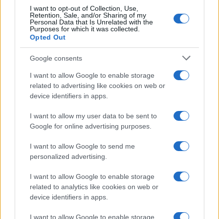
I want to opt-out of Collection, Use,
Retention, Sale, and/or Sharing of my
Personal Data that Is Unrelated with the
Purposes for which it was collected.
Opted Out
Google consents
I want to allow Google to enable storage
related to advertising like cookies on web or
device identifiers in apps.
Boom del settore tech italiano: 652 milioni in venture
I want to allow my user data to be sent to
capital nel primo semestre 2026
Google for online advertising purposes.
Andrea Conforti · 6 Ago 2026
I want to allow Google to send me
NERD NEWS
personalized advertising.
I want to allow Google to enable storage
related to analytics like cookies on web or
device identifiers in apps.
I want to allow Google to enable storage