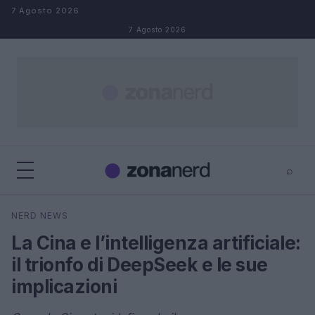
Salta al contenuto
7 Agosto 2026
7 Agosto 2026
⌕
×
⌕
NERD NEWS
Cerca
La Cina e l’intelligenza artificiale:
il trionfo di DeepSeek e le sue
implicazioni