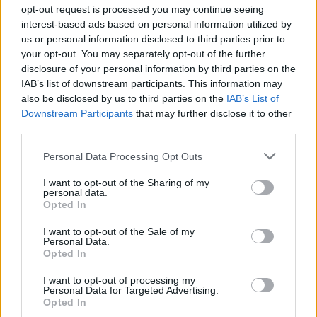
opt-out request is processed you may continue seeing
interest-based ads based on personal information utilized by
NERD NEWS
us or personal information disclosed to third parties prior to
your opt-out. You may separately opt-out of the further
disclosure of your personal information by third parties on the
IAB’s list of downstream participants. This information may
also be disclosed by us to third parties on the
IAB’s List of
Downstream Participants
that may further disclose it to other
third parties.
Please note that this website/app uses one or more Google
Personal Data Processing Opt Outs
services and may gather and store information including but
not limited to your visit or usage behaviour. You may click to
I want to opt-out of the Sharing of my
personal data.
grant or deny consent to Google and its third-party tags to
Opted In
use your data for below specified purposes in below Google
Pieve Comics 2026: tutto ciò che devi sapere
consent section.
I want to opt-out of the Sale of my
sull’evento nerd di Perugia
Personal Data.
Andrea Conforti · 6 Ago 2026
Opted In
I want to opt-out of processing my
NERD NEWS
Personal Data for Targeted Advertising.
Opted In