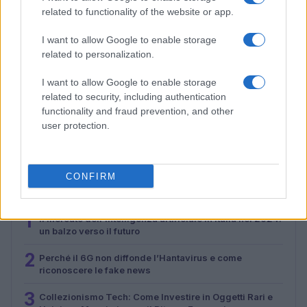
related to functionality of the website or app.
I want to allow Google to enable storage
related to personalization.
I want to allow Google to enable storage
related to security, including authentication
Malescomics 2026: eventi, ospiti e attività in Valle
functionality and fraud prevention, and other
Vigezzo
user protection.
Andrea Conforti · 5 Ago 2026
CONFIRM
PIÙ LETTI
1
Il mercato dell’intelligenza artificiale in Italia nel 2024:
un balzo verso il futuro
2
Perché il 6G non diffonde l’Hantavirus e come
riconoscere le fake news
3
Collezionismo Tech: Come Investire in Oggetti Rari e