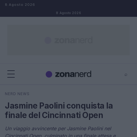
Salta al contenuto
8 Agosto 2026
8 Agosto 2026
⌕
×
⌕
NERD NEWS
Cerca
Jasmine Paolini conquista la
finale del Cincinnati Open
Un viaggio avvincente per Jasmine Paolini nel
Cincinnati Open, culminato in una finale attesa e