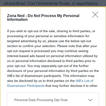
straordinari. Con l’imminente finale, ci aspettiamo
che la tennista toscana continui a sorprendere e a
Zona Ned -
Do Not Process My Personal
dimostrare il suo valore. La sua storia è
Information
un’ispirazione per tutti coloro che credono che con
il duro lavoro e la determinazione si possano
If you wish to opt-out of the sale, sharing to third parties, or
processing of your personal or sensitive information for
raggiungere traguardi importanti. Chi sa, forse
targeted advertising by us, please use the below opt-out
stiamo assistendo alla nascita di una nuova stella
section to confirm your selection. Please note that after your
nel firmamento del tennis!
opt-out request is processed you may continue seeing
interest-based ads based on personal information utilized by
us or personal information disclosed to third parties prior to
your opt-out. You may separately opt-out of the further
AUTORE
disclosure of your personal information by third parties on the
Staff
IAB’s list of downstream participants. This information may
also be disclosed by us to third parties on the
IAB’s List of
Downstream Participants
that may further disclose it to other
third parties.
Please note that this website/app uses one or more Google
Personal Data Processing Opt Outs
services and may gather and store information including but