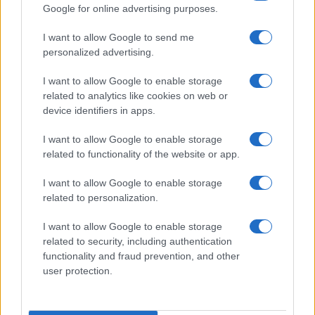
Google for online advertising purposes.
I want to allow Google to send me
personalized advertising.
I want to allow Google to enable storage
related to analytics like cookies on web or
device identifiers in apps.
I want to allow Google to enable storage
related to functionality of the website or app.
I want to allow Google to enable storage
Pieve Comics 2026: tutto ciò che devi sapere
related to personalization.
sull’evento nerd di Perugia
Andrea Conforti · 6 Ago 2026
I want to allow Google to enable storage
related to security, including authentication
NERD NEWS
functionality and fraud prevention, and other
user protection.