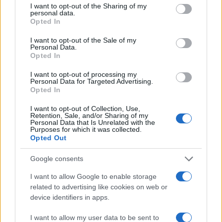
not limited to your visit or usage behaviour. You may click to
I want to opt-out of the Sharing of my
personal data.
grant or deny consent to Google and its third-party tags to
Opted In
use your data for below specified purposes in below Google
consent section.
I want to opt-out of the Sale of my
Personal Data.
Opted In
I want to opt-out of processing my
Personal Data for Targeted Advertising.
Opted In
I want to opt-out of Collection, Use,
Retention, Sale, and/or Sharing of my
Personal Data that Is Unrelated with the
Purposes for which it was collected.
Opted Out
Google consents
I want to allow Google to enable storage
related to advertising like cookies on web or
Continua a leggere
device identifiers in apps.
I want to allow my user data to be sent to
NERD NEWS