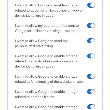
I want to allow Google to enable storage
related to advertising like cookies on web or
Pieve Comics 2026: tutto ciò che devi sapere
device identifiers in apps.
sull’evento nerd di Perugia
Andrea Conforti · 6 Ago 2026
I want to allow my user data to be sent to
Google for online advertising purposes.
NERD NEWS
I want to allow Google to send me
personalized advertising.
I want to allow Google to enable storage
related to analytics like cookies on web or
device identifiers in apps.
I want to allow Google to enable storage
related to functionality of the website or app.
I want to allow Google to enable storage
related to personalization.
Boom del settore tech italiano: 652 milioni in venture
capital nel primo semestre 2026
I want to allow Google to enable storage