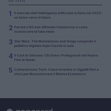
PIÙ LETTI
1
Il mercato dell’intelligenza artificiale in Italia nel 2024:
un balzo verso il futuro
2
Perché il 6G non diffonde l’Hantavirus e come
riconoscere le fake news
3
Star Wars: The Mandalorian and Grogu conquista il
pubblico digitale dopo l’uscita in sala
4
Il Cast di Odissea: Chi Sono i Protagonisti del Nuovo
Film di Nolan
5
Collezionismo Tech: Come Investire in Oggetti Rari e
Unici per Massimizzare il Ritorno Economico