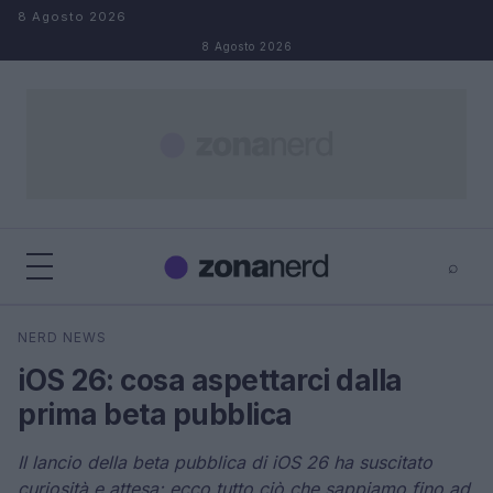
Salta al contenuto
8 Agosto 2026
8 Agosto 2026
⌕
×
⌕
NERD NEWS
Cerca
iOS 26: cosa aspettarci dalla
prima beta pubblica
Il lancio della beta pubblica di iOS 26 ha suscitato
curiosità e attesa: ecco tutto ciò che sappiamo fino ad