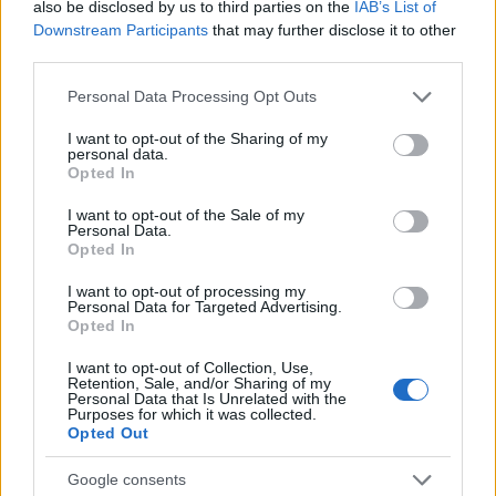
also be disclosed by us to third parties on the
IAB’s List of
Downstream Participants
that may further disclose it to other
third parties.
Please note that this website/app uses one or more Google
Personal Data Processing Opt Outs
services and may gather and store information including but
not limited to your visit or usage behaviour. You may click to
I want to opt-out of the Sharing of my
personal data.
grant or deny consent to Google and its third-party tags to
Opted In
Continua a leggere
use your data for below specified purposes in below Google
consent section.
I want to opt-out of the Sale of my
Personal Data.
NERD NEWS
Opted In
I want to opt-out of processing my
Personal Data for Targeted Advertising.
Opted In
I want to opt-out of Collection, Use,
Retention, Sale, and/or Sharing of my
Personal Data that Is Unrelated with the
Purposes for which it was collected.
Opted Out
Google consents