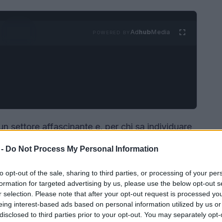
Ad
hub
Media
POWERED BY
un settore affascinante e, per chi sa individuare
Tra le numerose edizioni disponibili, il
fumetto
 -
Do Not Process My Personal Information
valore storico e commerciale. Possedere una
bbe tradursi in un investimento significativo,
to opt-out of the sale, sharing to third parties, or processing of your per
formation for targeted advertising by us, please use the below opt-out s
e l’acquisto di una casa. Questo articolo
r selection. Please note that after your opt-out request is processed y
zione del suo valore e le modalità per valutare e
eing interest-based ads based on personal information utilized by us or
disclosed to third parties prior to your opt-out. You may separately opt-