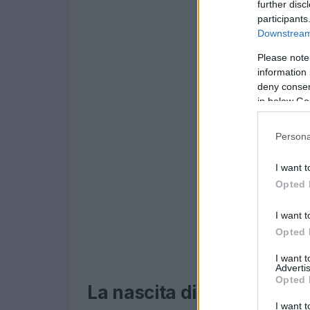
further disc
participants
Downstream 
Please note
information 
deny consent
in below Go
Persona
I want t
Opted 
I want t
Opted 
I want 
Advertis
Opted 
La nascita di Tex Willer e 
I want t