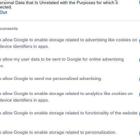
ersonal Data that Is Unrelated with the Purposes for which it
isegnato da Aurelio Galleppini, Tex Willer è
lected.
Out
metto italiano
. La serie segue le avventure di un
coraggio, che affronta criminali e ingiustizie.
consents
re di lettori di tutte le età, trasformandosi in
o allow Google to enable storage related to advertising like cookies on
evice identifiers in apps.
o allow my user data to be sent to Google for online advertising
llezione
s.
to nel 1948, non è solo un fumetto, ma un
to allow Google to send me personalized advertising.
sua copertina accattivante e le storie avvincenti
erazioni. Questo fumetto rappresenta l’inizio di
o allow Google to enable storage related to analytics like cookies on
evice identifiers in apps.
o un simbolo di un’epoca e un riferimento
 italiano.
o allow Google to enable storage related to functionality of the website
onsiderazioni sul valore
o allow Google to enable storage related to personalization.