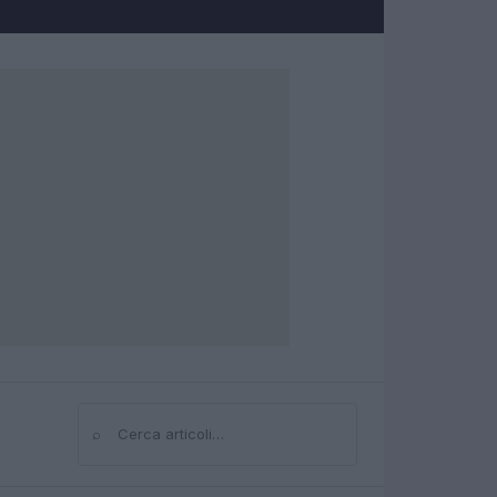
⌕
Cerca