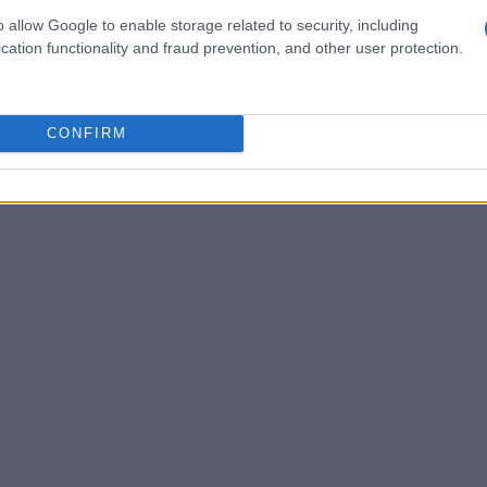
Tex Willer n.1 ha visto un
incremento
o allow Google to enable storage related to security, including
cation functionality and fraud prevention, and other user protection.
bi più costosi sul mercato. Le copie in
 cifre che variano da decine a centinaia di
ncipalmente attribuibile alla
rarità
dell’oggetto e
CONFIRM
ma fumettistico.