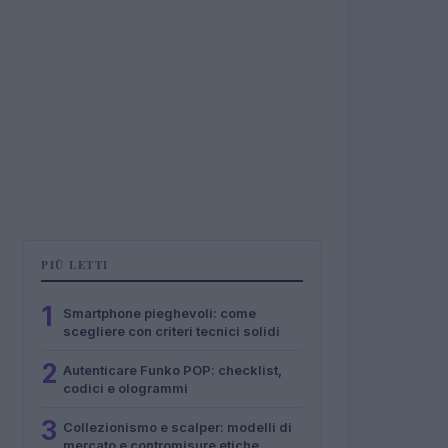
PIÙ LETTI
1
Smartphone pieghevoli: come
scegliere con criteri tecnici solidi
2
Autenticare Funko POP: checklist,
codici e ologrammi
3
Collezionismo e scalper: modelli di
mercato e contromisure etiche