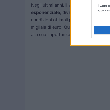
Negli ultimi anni, il valore del fumetto 
I want t
authenti
esponenziale
, diventando uno degli al
condizioni ottimali possono raggiungere
migliaia di euro. Questo fenomeno è pri
alla sua importanza storica nel panora