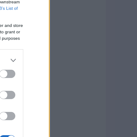
 downstream
B’s List of
er and store
to grant or
ed purposes