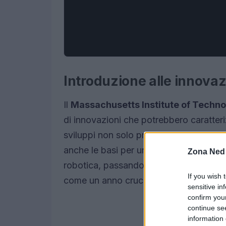
Introduzione alle innovaz
Il
Massachusetts Institute of Techn
di innovazioni che potrebbero caratter
sviluppi non solo promettono di trasfo
anche le basi per un futuro più sostenibi
Zona Ned
robotica, passando per i trasporti e l’
If you wish 
come un anno cruciale per la tecnologi
sensitive in
confirm you
continue se
information 