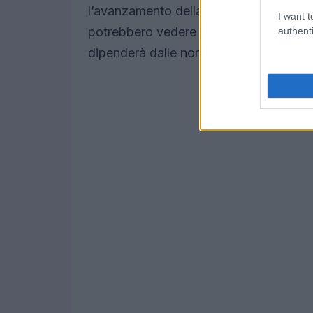
l’avanzamento della tecnologia, i veic
I want t
potrebbero vedere un’accelerazione sign
authenti
dipenderà dalle normative locali e dalla 