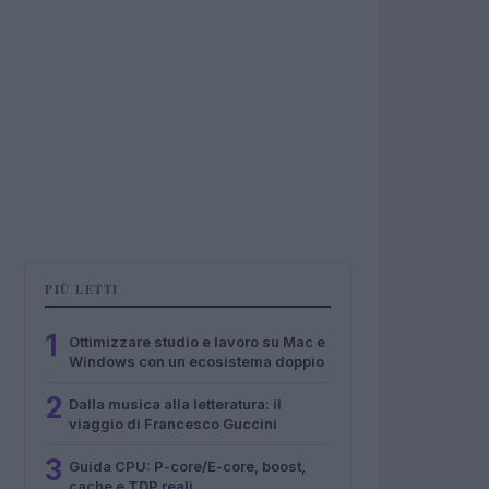
PIÙ LETTI
1
Ottimizzare studio e lavoro su Mac e
Windows con un ecosistema doppio
2
Dalla musica alla letteratura: il
viaggio di Francesco Guccini
3
Guida CPU: P-core/E-core, boost,
cache e TDP reali