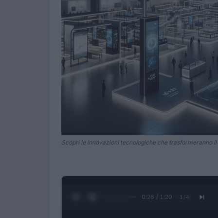
Scopri le innovazioni tecnologiche che trasformeranno il
0:27 / 1:20
1
/
4