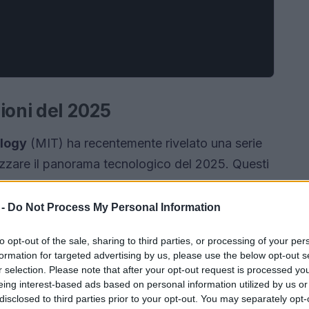
ioni del 2025
ology
(MIT) ha recentemente rivelato una serie
izzare il panorama tecnologico del 2025. Questi
rmare il nostro modo di vivere, ma pongono
le e avanzato. Dall’intelligenza artificiale alla
 -
Do Not Process My Personal Information
osservazione spaziale, il 2025 si preannuncia
to opt-out of the sale, sharing to third parties, or processing of your per
a.
formation for targeted advertising by us, please use the below opt-out s
r selection. Please note that after your opt-out request is processed y
eing interest-based ads based on personal information utilized by us or
disclosed to third parties prior to your opt-out. You may separately opt-