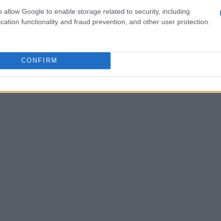
oli a guida autonoma, come il
Tesla Cybercab
,
o allow Google to enable storage related to security, including
ificativa nel 2025. Tuttavia, la loro diffusione
cation functionality and fraud prevention, and other user protection.
disponibilità di infrastrutture adeguate.
CONFIRM