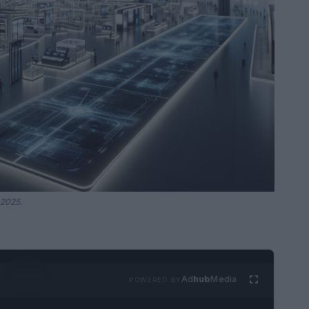
 2025.
Ad
hub
Media
POWERED BY