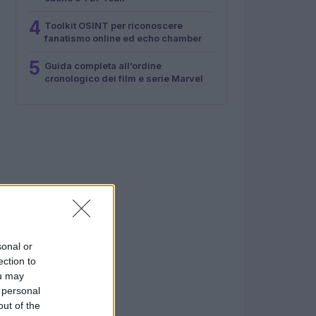
4
Toolkit OSINT per riconoscere
fanatismo online ed echo chamber
5
Guida completa all’ordine
cronologico dei film e serie Marvel
sonal or
ection to
ou may
 personal
out of the