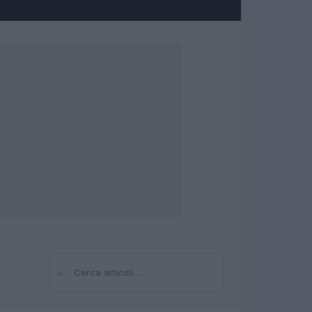
⌕
Cerca