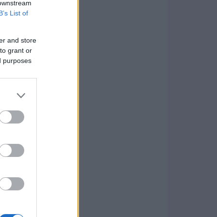
 downstream
B’s List of
er and store
to grant or
ed purposes