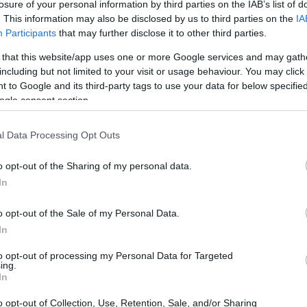
losure of your personal information by third parties on the IAB’s list of
. This information may also be disclosed by us to third parties on the
IA
Participants
that may further disclose it to other third parties.
 that this website/app uses one or more Google services and may gath
including but not limited to your visit or usage behaviour. You may click 
 to Google and its third-party tags to use your data for below specifi
ogle consent section.
l Data Processing Opt Outs
o opt-out of the Sharing of my personal data.
In
o opt-out of the Sale of my Personal Data.
In
n: un passo verso l’ignoto
to opt-out of processing my Personal Data for Targeted
ing.
 Rubin
rappresenta un traguardo significativo
In
copio di 8,4 metri, questo osservatorio avrà il
o opt-out of Collection, Use, Retention, Sale, and/or Sharing