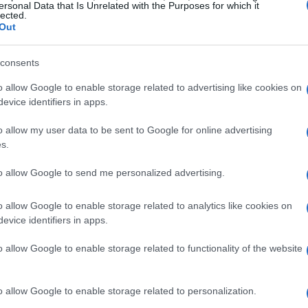
e dell’emisfero australe in un arco di dieci anni.
ersonal Data that Is Unrelated with the Purposes for which it
lected.
zati, si prevede di ottenere dati senza
Out
 nuove frontiere nella comprensione
consents
o allow Google to enable storage related to advertising like cookies on
evice identifiers in apps.
nerativa: il futuro della ricerca
o allow my user data to be sent to Google for online advertising
ato dai
motori di ricerca basati su AI
s.
nAI. Questi strumenti integrano testo, immagini
to allow Google to send me personalized advertising.
vari argomenti. La crescente competitività nel
, richiede un’innovazione continua, spingendo le
o allow Google to enable storage related to analytics like cookies on
evice identifiers in apps.
gio più efficienti e meno dispendiosi.
o allow Google to enable storage related to functionality of the website
onomi: un cambiamento in atto
o allow Google to enable storage related to personalization.
sempre più comuni nelle nostre città. Con