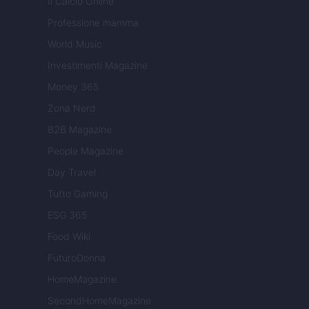
Il Calcio Online
Professione mamma
World Music
Investimenti Magazine
Money 365
Zona Nerd
B2B Magazine
People Magazine
Day Travel
Tutto Gaming
ESG 365
Food Wiki
FuturoDonna
HomeMagazine
SecondHomeMagazine