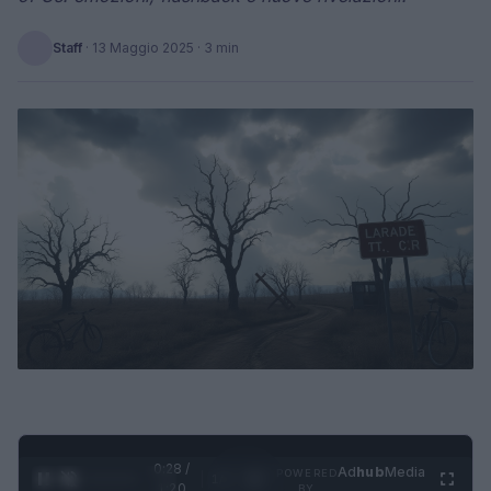
Staff
·
13 Maggio 2025
· 3 min
0:29 /
Ad
hub
Media
POWERED
1
/
4
1:20
BY