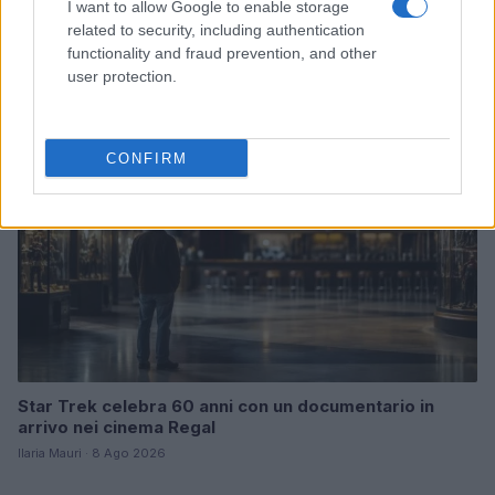
San Diego Comic-Con 2026: l’avventura di Lanterns
I want to allow Google to enable storage
Training Headquarters
related to security, including authentication
Ilaria Mauri · 8 Ago 2026
functionality and fraud prevention, and other
user protection.
FANATISMO TECH
CONFIRM
Star Trek celebra 60 anni con un documentario in
arrivo nei cinema Regal
Ilaria Mauri · 8 Ago 2026