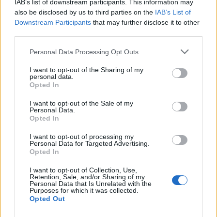
IAB’s list of downstream participants. This information may
also be disclosed by us to third parties on the
IAB’s List of
Downstream Participants
that may further disclose it to other
third parties.
Please note that this website/app uses one or more Google
Personal Data Processing Opt Outs
services and may gather and store information including but
not limited to your visit or usage behaviour. You may click to
I want to opt-out of the Sharing of my
personal data.
grant or deny consent to Google and its third-party tags to
Opted In
use your data for below specified purposes in below Google
Continua a leggere
consent section.
I want to opt-out of the Sale of my
Personal Data.
Opted In
FANATISMO TECH
I want to opt-out of processing my
Personal Data for Targeted Advertising.
Opted In
I want to opt-out of Collection, Use,
Retention, Sale, and/or Sharing of my
Personal Data that Is Unrelated with the
Purposes for which it was collected.
Opted Out