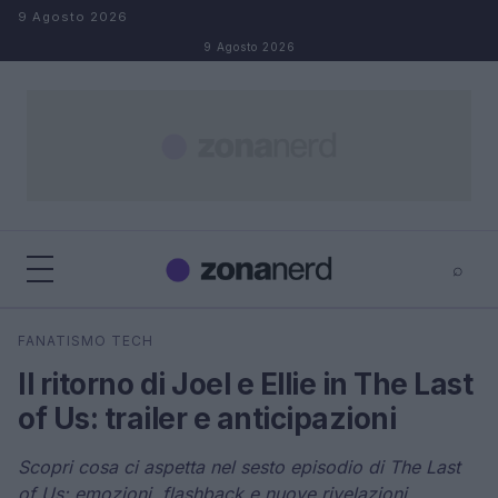
Salta al contenuto
9 Agosto 2026
9 Agosto 2026
⌕
×
⌕
FANATISMO TECH
Cerca
Il ritorno di Joel e Ellie in The Last
of Us: trailer e anticipazioni
Scopri cosa ci aspetta nel sesto episodio di The Last
of Us: emozioni, flashback e nuove rivelazioni.