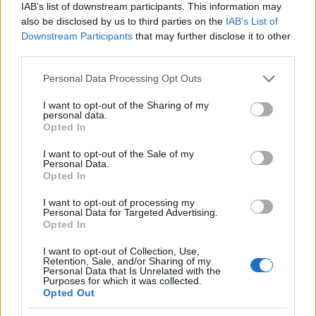
IAB’s list of downstream participants. This information may
also be disclosed by us to third parties on the
IAB’s List of
Downstream Participants
that may further disclose it to other
third parties.
Please note that this website/app uses one or more Google
Personal Data Processing Opt Outs
services and may gather and store information including but
not limited to your visit or usage behaviour. You may click to
I want to opt-out of the Sharing of my
personal data.
grant or deny consent to Google and its third-party tags to
Opted In
use your data for below specified purposes in below Google
Continua a leggere
consent section.
I want to opt-out of the Sale of my
Personal Data.
Opted In
FANATISMO TECH
I want to opt-out of processing my
Personal Data for Targeted Advertising.
Opted In
I want to opt-out of Collection, Use,
Retention, Sale, and/or Sharing of my
Personal Data that Is Unrelated with the
Purposes for which it was collected.
Opted Out