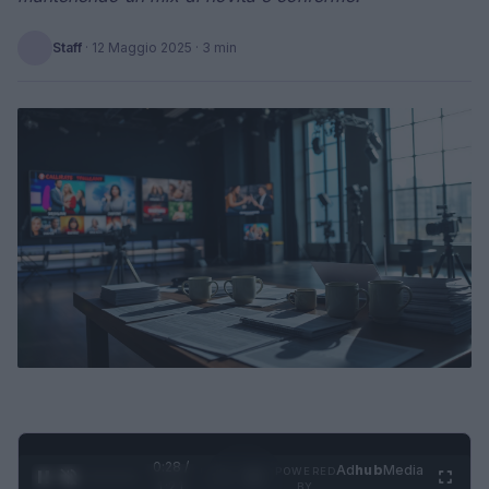
Staff
·
12 Maggio 2025
· 3 min
0:29 /
Ad
hub
Media
POWERED
1
/
4
1:21
BY