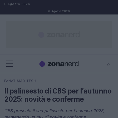
Salta al contenuto
6 Agosto 2026
6 Agosto 2026
⌕
×
⌕
FANATISMO TECH
Cerca
Il palinsesto di CBS per l’autunno
2025: novità e conferme
CBS presenta il suo palinsesto per l'autunno 2025,
mantenendo un mix di novità e conferme.