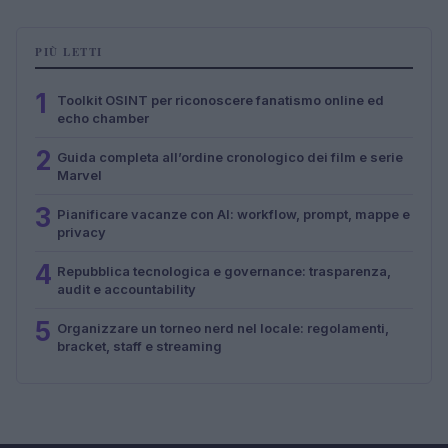
PIÙ LETTI
1
Toolkit OSINT per riconoscere fanatismo online ed
echo chamber
2
Guida completa all’ordine cronologico dei film e serie
Marvel
3
Pianificare vacanze con AI: workflow, prompt, mappe e
privacy
4
Repubblica tecnologica e governance: trasparenza,
audit e accountability
5
Organizzare un torneo nerd nel locale: regolamenti,
bracket, staff e streaming