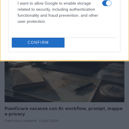
Guida completa all’ordine cronologico dei film e serie
I want to allow Google to enable storage
Marvel
related to security, including authentication
functionality and fraud prevention, and other
Ilaria Mauri · 6 Ago 2026
user protection.
FANATISMO TECH
CONFIRM
Pianificare vacanze con AI: workflow, prompt, mappe
e privacy
Francesca Lombardi · 5 Ago 2026