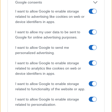
Google consents
I want to allow Google to enable storage
related to advertising like cookies on web or
device identifiers in apps.
Toolkit OSINT per riconoscere fanatismo online ed
echo chamber
I want to allow my user data to be sent to
Andrea Conforti · 6 Ago 2026
Google for online advertising purposes.
FANATISMO TECH
I want to allow Google to send me
personalized advertising.
I want to allow Google to enable storage
related to analytics like cookies on web or
device identifiers in apps.
I want to allow Google to enable storage
related to functionality of the website or app.
I want to allow Google to enable storage
related to personalization.