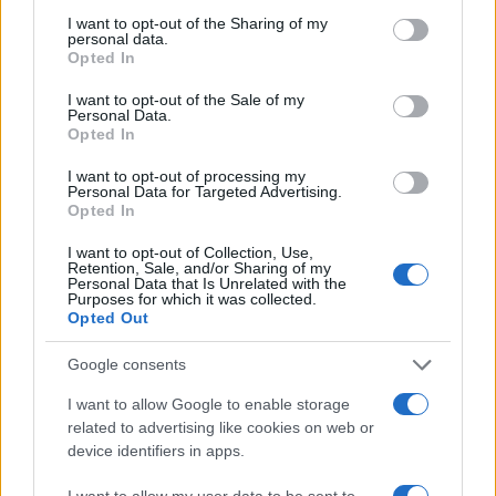
not limited to your visit or usage behaviour. You may click to
I want to opt-out of the Sharing of my
personal data.
grant or deny consent to Google and its third-party tags to
Opted In
use your data for below specified purposes in below Google
consent section.
I want to opt-out of the Sale of my
Personal Data.
Opted In
I want to opt-out of processing my
Personal Data for Targeted Advertising.
Opted In
I want to opt-out of Collection, Use,
Retention, Sale, and/or Sharing of my
Personal Data that Is Unrelated with the
Purposes for which it was collected.
Opted Out
Google consents
I want to allow Google to enable storage
related to advertising like cookies on web or
Continua a leggere
device identifiers in apps.
I want to allow my user data to be sent to