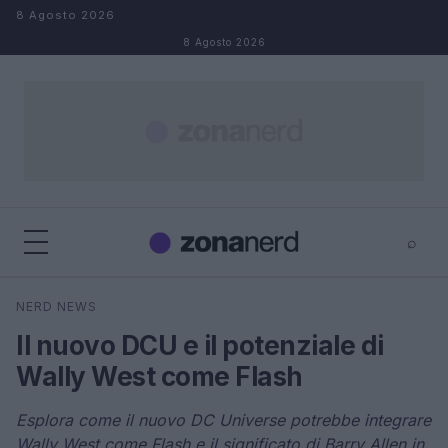
Salta al contenuto
8 Agosto 2026
8 Agosto 2026
⌕
×
⌕
NERD NEWS
Cerca
Il nuovo DCU e il potenziale di
Wally West come Flash
Esplora come il nuovo DC Universe potrebbe integrare
Wally West come Flash e il significato di Barry Allen in