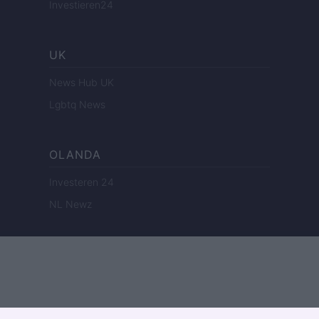
Investieren24
UK
News Hub UK
Lgbtq News
OLANDA
Investeren 24
NL Newz