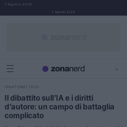
Salta al contenuto
7 Agosto 2026
7 Agosto 2026
⌕
×
⌕
FANATISMO TECH
Cerca
Il dibattito sull’IA e i diritti
d’autore: un campo di battaglia
complicato