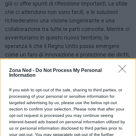
già ci offre spunti di riflessione importanti. Le sfide
che ci attendono non sono facili, e le soluzioni
richiederanno una visione lungimirante e una
collaborazione tra tutte le parti coinvolte. Mentre ci
avventuriamo in questo nuovo territorio, la
speranza è che il Regno Unito possa emergere
come un faro di innovazione e protezione dei diritti,
evitando le insidie di un futuro dominato dall’IA
Zona Ned -
Do Not Process My Personal
priva di regolamentazione.
Information
If you wish to opt-out of the sale, sharing to third parties, or
processing of your personal or sensitive information for
targeted advertising by us, please use the below opt-out
section to confirm your selection. Please note that after your
opt-out request is processed you may continue seeing
interest-based ads based on personal information utilized by
us or personal information disclosed to third parties prior to
your opt-out. You may separately opt-out of the further