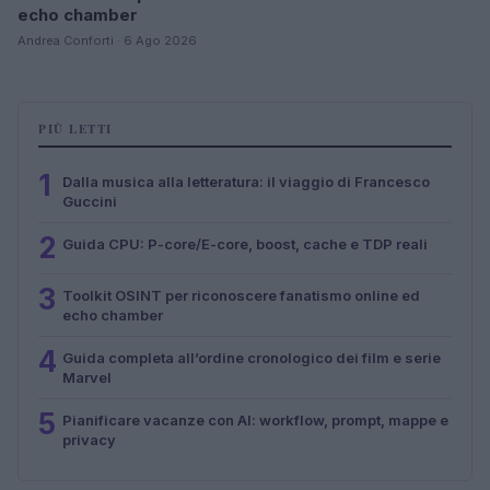
echo chamber
Andrea Conforti · 6 Ago 2026
PIÙ LETTI
1
Dalla musica alla letteratura: il viaggio di Francesco
Guccini
2
Guida CPU: P-core/E-core, boost, cache e TDP reali
3
Toolkit OSINT per riconoscere fanatismo online ed
echo chamber
4
Guida completa all’ordine cronologico dei film e serie
Marvel
5
Pianificare vacanze con AI: workflow, prompt, mappe e
privacy