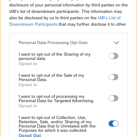
disclosure of your personal information by third parties on the
IAB’s list of downstream participants. This information may
also be disclosed by us to third parties on the
IAB’s List of
Downstream Participants
that may further disclose it to other
third parties.
Please note that this website/app uses one or more Google
Personal Data Processing Opt Outs
services and may gather and store information including but
not limited to your visit or usage behaviour. You may click to
I want to opt-out of the Sharing of my
personal data.
grant or deny consent to Google and its third-party tags to
AUTORE
Opted In
use your data for below specified purposes in below Google
Staff
consent section.
I want to opt-out of the Sale of my
Personal Data.
Opted In
I want to opt-out of processing my
Personal Data for Targeted Advertising.
Opted In
I want to opt-out of Collection, Use,
Retention, Sale, and/or Sharing of my
Personal Data that Is Unrelated with the
Purposes for which it was collected.
Opted Out