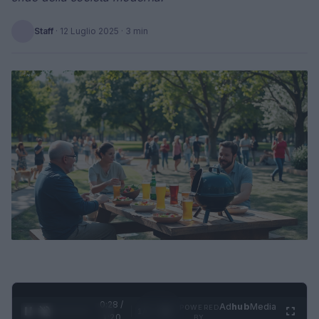
Staff
·
12 Luglio 2025
· 3 min
0:29 /
Ad
hub
Media
POWERED
1
/
4
1:20
BY