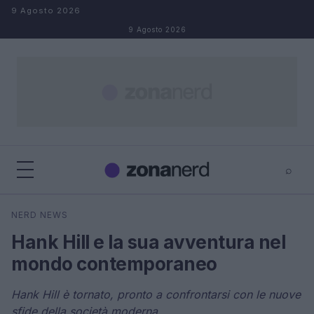
Salta al contenuto
9 Agosto 2026
9 Agosto 2026
⌕
×
⌕
NERD NEWS
Cerca
Hank Hill e la sua avventura nel
mondo contemporaneo
Hank Hill è tornato, pronto a confrontarsi con le nuove
sfide della società moderna.