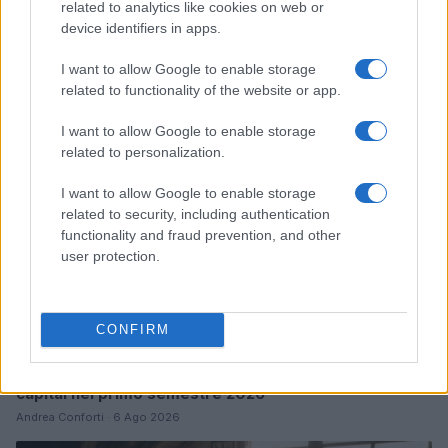
related to analytics like cookies on web or
Pieve Comics 2026: tutto ciò che devi sapere
sull’evento nerd di Perugia
device identifiers in apps.
Andrea Conforti · 6 Ago 2026
I want to allow Google to enable storage
related to functionality of the website or app.
NERD NEWS
I want to allow Google to enable storage
related to personalization.
I want to allow Google to enable storage
related to security, including authentication
functionality and fraud prevention, and other
user protection.
CONFIRM
Boom del settore tech italiano: 652 milioni in venture
capital nel primo semestre 2026
Andrea Conforti · 6 Ago 2026