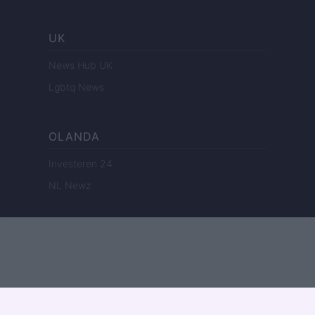
UK
News Hub UK
Lgbtq News
OLANDA
Investeren 24
NL Newz