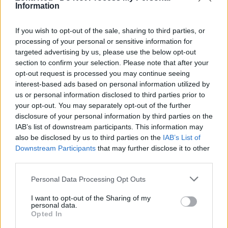
Smartstart
. Un esempio è il piano per la Corea del
Information
Sud: offre
dati illimitati
per 30 giorni a un prezzo
If you wish to opt-out of the sale, sharing to third parties, or
indicativo, con attivazione immediata e possibilità
processing of your personal or sensitive information for
di ricarica dall’app del fornitore. Questo approccio
targeted advertising by us, please use the below opt-out
consente di preservare il numero principale e di
section to confirm your selection. Please note that after your
opt-out request is processed you may continue seeing
usare una soluzione dati locale senza interventi
interest-based ads based on personal information utilized by
complessi durante il viaggio.
us or personal information disclosed to third parties prior to
your opt-out. You may separately opt-out of the further
Vantaggi delle eSIM internazionali
disclosure of your personal information by third parties on the
IAB’s list of downstream participants. This information may
Questo approccio consente di mantenere il numero
also be disclosed by us to third parties on the
IAB’s List of
principale e di usare una soluzione dati locale
Downstream Participants
that may further disclose it to other
third parties.
senza interventi complessi durante il viaggio. Le
eSIM
internazionali permettono attivazioni rapide
Please note that this website/app uses one or more Google
Personal Data Processing Opt Outs
services and may gather and store information including but
via
QR
e offrono connettività in oltre 200
not limited to your visit or usage behaviour. You may click to
I want to opt-out of the Sharing of my
destinazioni. I costi risultano spesso inferiori
personal data.
grant or deny consent to Google and its third-party tags to
Opted In
rispetto al roaming tradizionale e molte offerte
use your data for below specified purposes in below Google