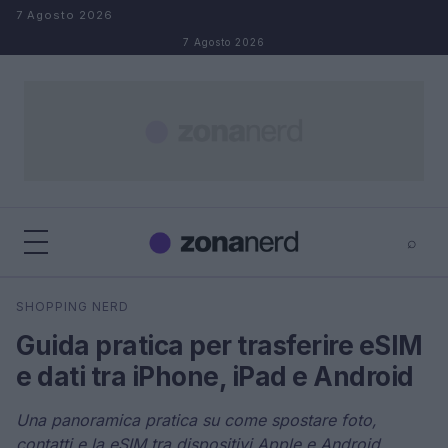
Salta al contenuto
7 Agosto 2026
7 Agosto 2026
⌕
×
⌕
SHOPPING NERD
Cerca
Guida pratica per trasferire eSIM
e dati tra iPhone, iPad e Android
Una panoramica pratica su come spostare foto,
contatti e la eSIM tra dispositivi Apple e Android,