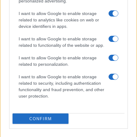
personalized advertising.
professionali.
I want to allow Google to enable storage
Questa guida integra le indicazioni tecniche e
related to analytics like cookies on web or
device identifiers in apps.
pratiche per trasferire con tranquillità i dati e la
eSIM
tra dispositivi Apple e Android. Offre una
I want to allow Google to enable storage
panoramica operativa rivolta agli utenti che
related to functionality of the website or app.
intendono migrare numeri o profili dati senza
I want to allow Google to enable storage
interruzioni, tenendo conto delle differenze di
related to personalization.
piattaforma e dei requisiti dei singoli operatori.
I want to allow Google to enable storage
related to security, including authentication
Fonte tecnica e pubblicazione originale: documento
functionality and fraud prevention, and other
di supporto Apple aggiornato e informazioni
user protection.
commerciali fornite dai servizi eSIM prepagati (data
di pubblicazione del materiale Apple: 17 febbraio
2026).
Per assistenza durante la procedura si
CONFIRM
raccomanda di contattare il
supporto
del
produttore del dispositivo o il servizio clienti