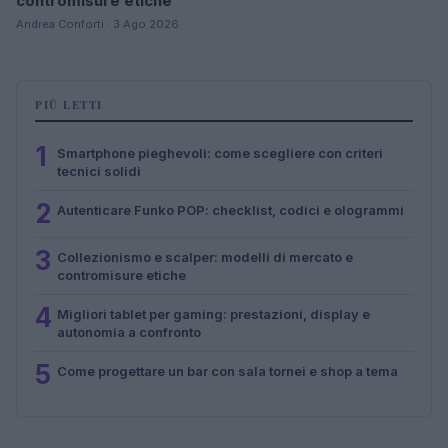
contromisure etiche
Andrea Conforti · 3 Ago 2026
PIÙ LETTI
1
Smartphone pieghevoli: come scegliere con criteri
tecnici solidi
2
Autenticare Funko POP: checklist, codici e ologrammi
3
Collezionismo e scalper: modelli di mercato e
contromisure etiche
4
Migliori tablet per gaming: prestazioni, display e
autonomia a confronto
5
Come progettare un bar con sala tornei e shop a tema