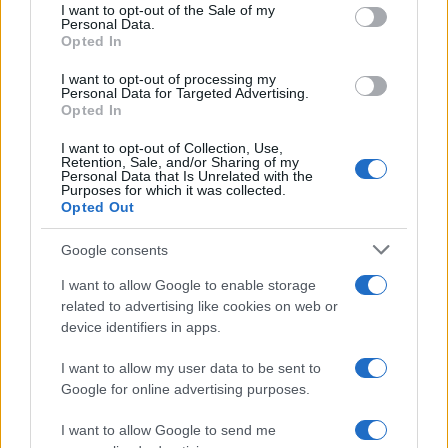
consent section.
consentono la ricarica del piano anche senza
I want to opt-out of the Sale of my
Personal Data.
connessione Wi‑Fi.
Opted In
I want to opt-out of processing my
La connessione tramite eSIM è crittografata,
Personal Data for Targeted Advertising.
rendendola generalmente più sicura degli hotspot
Opted In
pubblici. Prima dell’acquisto è necessario verificare
I want to opt-out of Collection, Use,
Retention, Sale, and/or Sharing of my
la compatibilità del dispositivo, ad esempio
Personal Data that Is Unrelated with the
Purposes for which it was collected.
controllando il codice
EID
su iPhone o la sezione
Opted Out
Rete cellulare
su Windows 10/11. Inoltre, ogni ordine
di eSIM può includere un solo piano attivo:
Google consents
l’aggiunta di un nuovo piano comporta la rimozione
I want to allow Google to enable storage
di quello precedente.
related to advertising like cookies on web or
device identifiers in apps.
La diffusione delle eSIM è destinata ad aumentare
I want to allow my user data to be sent to
con l’adozione di nuovi modelli di smartphone e con
Google for online advertising purposes.
l’estensione delle reti mobili, rendendo la tecnologia
I want to allow Google to send me
sempre più accessibile ai viaggiatori e agli utenti