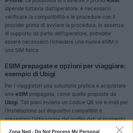
iPhone
. La possibilità di trasferire il profilo
eSIM
dipende tuttavia dall’operatore: è necessario
verificare la compatibilità e le procedure con il
provider prima di avviare la procedura. In assenza
di supporto da parte dell’operatore, potrebbe
essere necessario richiedere una nuova eSIM o
una SIM fisica.
ESIM prepagate e opzioni per viaggiare:
esempio di Ubigi
Per i viaggiatori una soluzione pratica è acquistare
una
eSIM
prepagata, come quelle proposte da
Ubigi
. Tali piani inviano un codice QR via e-mail per
l’installazione sui dispositivi compatibili e
prevedono l’attivazione del profilo dati al momento
dell’arrivo tramite un meccanismo di tipo
Zona Ned -
Do Not Process My Personal