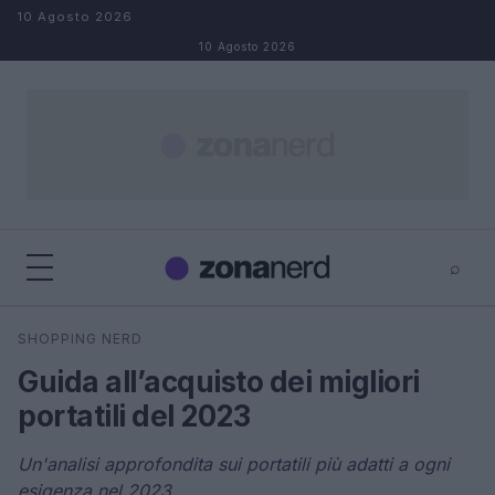
Salta al contenuto
10 Agosto 2026
10 Agosto 2026
⌕
×
⌕
SHOPPING NERD
Cerca
Guida all’acquisto dei migliori
portatili del 2023
Un'analisi approfondita sui portatili più adatti a ogni
esigenza nel 2023