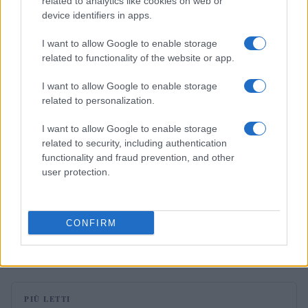
related to analytics like cookies on web or
Andrea Conforti · 9 Ago 2026
device identifiers in apps.
SHOPPING NERD
I want to allow Google to enable storage
related to functionality of the website or app.
I want to allow Google to enable storage
related to personalization.
I want to allow Google to enable storage
related to security, including authentication
functionality and fraud prevention, and other
user protection.
CONFIRM
Come scegliere set alternativi ai LEGO senza rischi
Ilaria Mauri · 8 Ago 2026
PIÙ LETTI