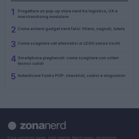
1
Progettare un pop-up store nerd tra logistica, UX e
merchandising modulare
2
Come evitare gadget nerd falsi: filiere, segnali, tutele
3
Come scegliere set alternativi ai LEGO senza rischi
4
Smartphone pieghevoli: come scegliere con criteri
tecnici solidi
5
Autenticare Funko POP: checklist, codici e ologrammi
Il tuo universo geek, ogni giorno. Nerd news, recensioni