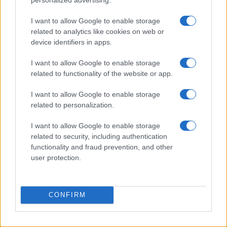
I want to allow Google to enable storage
related to analytics like cookies on web or
PIÙ LETTI
device identifiers in apps.
1
I want to allow Google to enable storage
Guardiani dell’Universo: chi sono e perché sono
fondamentali nel DC Universe
related to functionality of the website or app.
2
San Diego Comic-Con 2026: l’avventura di Lanterns
I want to allow Google to enable storage
Training Headquarters
related to personalization.
3
Star Trek celebra 60 anni con un documentario in
I want to allow Google to enable storage
arrivo nei cinema Regal
related to security, including authentication
functionality and fraud prevention, and other
4
Ottimizzare studio e lavoro su Mac e Windows con un
user protection.
ecosistema doppio
5
Dalla musica alla letteratura: il viaggio di Francesco
Guccini
CONFIRM