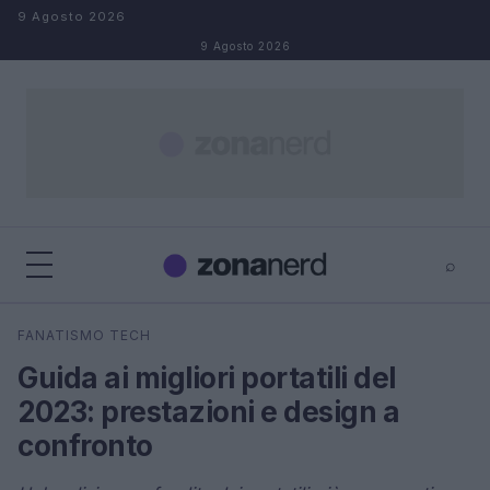
Salta al contenuto
9 Agosto 2026
9 Agosto 2026
⌕
×
⌕
FANATISMO TECH
Cerca
Guida ai migliori portatili del
2023: prestazioni e design a
confronto