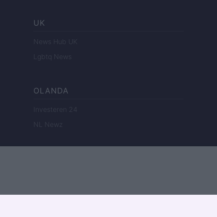
UK
News Hub UK
Lgbtq News
OLANDA
Investeren 24
NL Newz