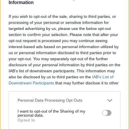
Information
If you wish to opt-out of the sale, sharing to third parties, or
processing of your personal or sensitive information for
targeted advertising by us, please use the below opt-out
Guardiani dell’Universo: chi sono e perché sono
section to confirm your selection. Please note that after your
fondamentali nel DC Universe
opt-out request is processed you may continue seeing
interest-based ads based on personal information utilized by
Ilaria Mauri · 8 Ago 2026
us or personal information disclosed to third parties prior to
your opt-out. You may separately opt-out of the further
FANATISMO TECH
disclosure of your personal information by third parties on the
IAB’s list of downstream participants. This information may
also be disclosed by us to third parties on the
IAB’s List of
Downstream Participants
that may further disclose it to other
third parties.
Please note that this website/app uses one or more Google
Personal Data Processing Opt Outs
services and may gather and store information including but
not limited to your visit or usage behaviour. You may click to
I want to opt-out of the Sharing of my
personal data.
grant or deny consent to Google and its third-party tags to
Opted In
use your data for below specified purposes in below Google