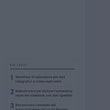
PIÙ LETTI
1
Workflow di laboratorio per test
fotografici e video replicabili
2
Metodo nerd per testare l’autonomia
reale del notebook con dati ripetibili
3
Recensione completa del
massaggiatore per occhi Renpho