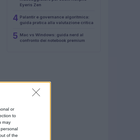
Eyeris Zen
4
Palantir e governance algoritmica:
guida pratica alla valutazione critica
5
Mac vs Windows: guida nerd al
confronto dei notebook premium
sonal or
ection to
ou may
 personal
out of the