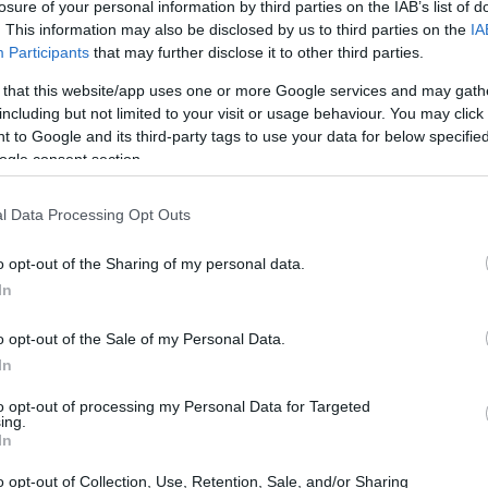
losure of your personal information by third parties on the IAB’s list of
. This information may also be disclosed by us to third parties on the
IA
Participants
that may further disclose it to other third parties.
 that this website/app uses one or more Google services and may gath
including but not limited to your visit or usage behaviour. You may click 
 to Google and its third-party tags to use your data for below specifi
ogle consent section.
l Data Processing Opt Outs
o opt-out of the Sharing of my personal data.
In
o opt-out of the Sale of my Personal Data.
 evoluzione
In
ti delle moderne Smart TV è la disponibilità di
to opt-out of processing my Personal Data for Targeted
ing.
temente. Pensa a quanto sia facile accedere a
In
 Disney+ e Amazon Prime Video, tutte a portata
o opt-out of Collection, Use, Retention, Sale, and/or Sharing