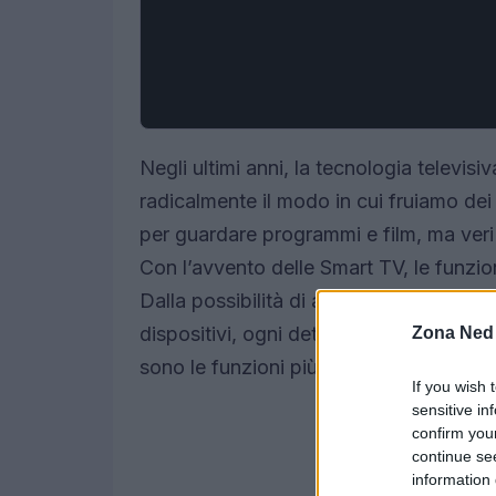
Negli ultimi anni, la tecnologia televis
radicalmente il modo in cui fruiamo dei
per guardare programmi e film, ma veri e 
Con l’avvento delle Smart TV, le funzion
Dalla possibilità di accedere a una vas
dispositivi, ogni dettaglio è pensato pe
Zona Ned
sono le funzioni più interessanti che p
If you wish 
sensitive in
confirm you
continue se
information 