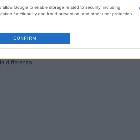
 le soundbar
o allow Google to enable storage related to security, including
cation functionality and fraud prevention, and other user protection.
. Le soundbar, come quelle della Serie B di
 richiesto per migliorare l’esperienza sonora.
nte, possono trasformare un semplice film in
CONFIRM
alla qualità audio avvolgente che offrono. Con
ota musicale e ogni dialogo suonano molto più
la differenza.