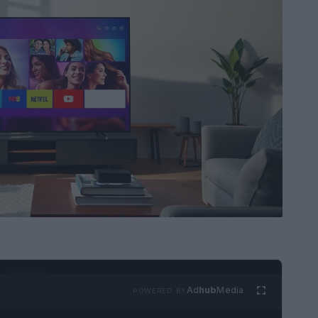
Ad
hub
Media
POWERED BY