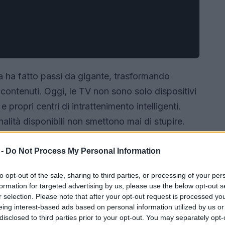
iva ha fatto passi da gigante, trasformando
 contenuti. Oggi, le TV non sono solo dispositivi
propri centri di intrattenimento intelligenti.
alità disponibili non smettono mai di stupire.
ta gamma di app, fino alla connessione con altri
r migliorare l’esperienza dell’utente. Ma quali
 -
Do Not Process My Personal Information
ossiamo sfruttare?
to opt-out of the sale, sharing to third parties, or processing of your per
formation for targeted advertising by us, please use the below opt-out s
r selection. Please note that after your opt-out request is processed y
eing interest-based ads based on personal information utilized by us or
disclosed to third parties prior to your opt-out. You may separately opt-