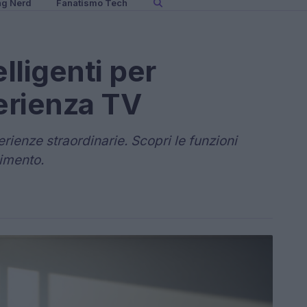
ng Nerd
Fanatismo Tech
elligenti per
perienza TV
ienze straordinarie. Scopri le funzioni
nimento.