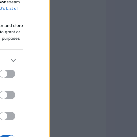
 downstream
B’s List of
er and store
to grant or
ed purposes