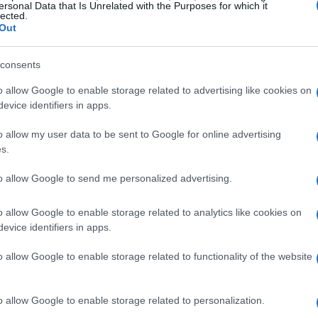
ffrono anche app esclusive che possono variare
ersonal Data that Is Unrelated with the Purposes for which it
lected.
uesto significa che l’intrattenimento è
Out
tante notare che, mentre molte di queste app sono
consents
onamenti o acquisti una tantum, quindi è bene
o allow Google to enable storage related to advertising like cookies on
evice identifiers in apps.
tà
o allow my user data to be sent to Google for online advertising
s.
to il modo di guardare la TV è la possibilità di
to allow Google to send me personalized advertising.
t al televisore. La duplicazione dello schermo,
oto, video o persino giochi sul grande schermo.
o allow Google to enable storage related to analytics like cookies on
evice identifiers in apps.
zare questa funzione, sia il TV che il dispositivo
i alla stessa rete Wi-Fi. Una comodità che,
o allow Google to enable storage related to functionality of the website
 un nuovo livello di interazione e condivisione.
o allow Google to enable storage related to personalization.