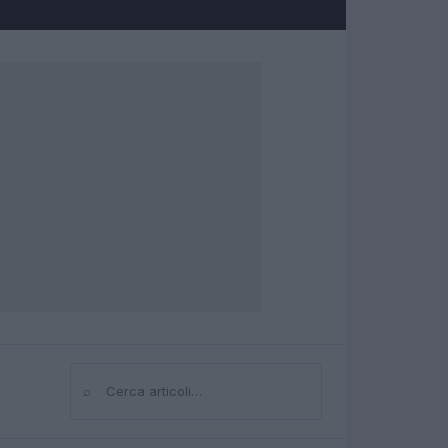
⌕
Cerca