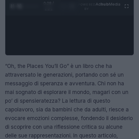
0:29 /
Ad
hub
Media
POWERED
1
/
4
1:21
BY
“Oh, the Places You’ll Go” è un libro che ha
attraversato le generazioni, portando con sé un
messaggio di speranza e avventura. Chi non ha
mai sognato di esplorare il mondo, magari con un
po’ di spensieratezza? La lettura di questo
capolavoro, sia da bambini che da adulti, riesce a
evocare emozioni complesse, fondendo il desiderio
di scoprire con una riflessione critica su alcune
delle sue rappresentazioni. In questo articolo,