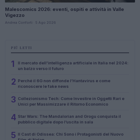
Malescomics 2026: eventi, ospiti e attività in Valle
Vigezzo
Andrea Conforti · 5 Ago 2026
PIÙ LETTI
1
Il mercato dell’intelligenza artificiale in Italia nel 2024:
un balzo verso il futuro
2
Perché il 6G non diffonde l’Hantavirus e come
riconoscere le fake news
3
Collezionismo Tech: Come Investire in Oggetti Rari e
Unici per Massimizzare il Ritorno Economico
4
Star Wars: The Mandalorian and Grogu conquista il
pubblico digitale dopo l’uscita in sala
5
Il Cast di Odissea: Chi Sono i Protagonisti del Nuovo
Film di Nolan