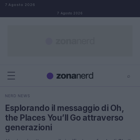
Salta al contenuto
7 Agosto 2026
7 Agosto 2026
⌕
×
⌕
NERD NEWS
Cerca
Esplorando il messaggio di Oh,
the Places You’ll Go attraverso
generazioni