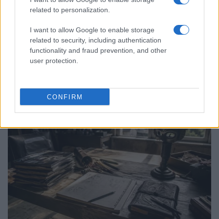
related to personalization.
I want to allow Google to enable storage
related to security, including authentication
functionality and fraud prevention, and other
Boom del settore tech italiano: 652 milioni in venture
user protection.
capital nel primo semestre 2026
Andrea Conforti · 6 Ago 2026
CONFIRM
NERD NEWS