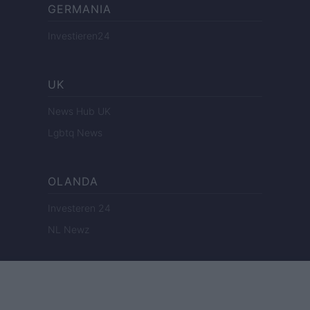
GERMANIA
Investieren24
UK
News Hub UK
Lgbtq News
OLANDA
Investeren 24
NL Newz