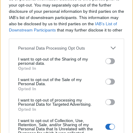
your opt-out. You may separately opt-out of the further
disclosure of your personal information by third parties on the
IAB’s list of downstream participants. This information may
also be disclosed by us to third parties on the
IAB’s List of
Downstream Participants
that may further disclose it to other
third parties.
Please note that this website/app uses one or more Google
Personal Data Processing Opt Outs
services and may gather and store information including but
not limited to your visit or usage behaviour. You may click to
I want to opt-out of the Sharing of my
personal data.
grant or deny consent to Google and its third-party tags to
Opted In
use your data for below specified purposes in below Google
consent section.
I want to opt-out of the Sale of my
Personal Data.
Opted In
Continua a leggere
I want to opt-out of processing my
Personal Data for Targeted Advertising.
NERD NEWS
Opted In
I want to opt-out of Collection, Use,
Retention, Sale, and/or Sharing of my
Personal Data that Is Unrelated with the