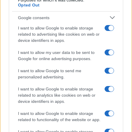
Purposes for which it was collected.
Opted Out
Google consents
I want to allow Google to enable storage
related to advertising like cookies on web or
device identifiers in apps.
I want to allow my user data to be sent to
Pieve Comics 2026: tutto ciò che devi sapere
Google for online advertising purposes.
sull’evento nerd di Perugia
Andrea Conforti · 6 Ago 2026
I want to allow Google to send me
personalized advertising.
NERD NEWS
I want to allow Google to enable storage
related to analytics like cookies on web or
device identifiers in apps.
I want to allow Google to enable storage
related to functionality of the website or app.
I want to allow Google to enable storage