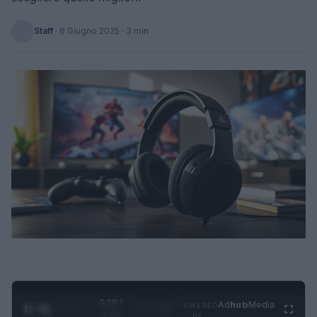
Staff
·
6 Giugno 2025
· 3 min
0:29 /
Ad
hub
Media
POWERED
1
/
4
1:23
BY