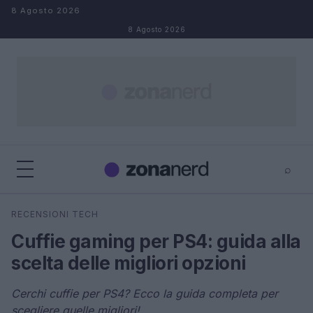
Salta al contenuto
8 Agosto 2026
8 Agosto 2026
⌕
×
⌕
RECENSIONI TECH
Cerca
Cuffie gaming per PS4: guida alla
scelta delle migliori opzioni
Cerchi cuffie per PS4? Ecco la guida completa per
scegliere quelle migliori!