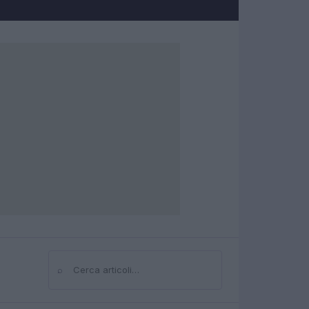
⌕
Cerca