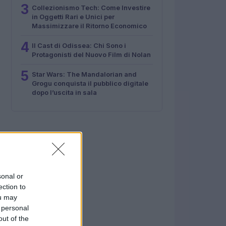
3
Collezionismo Tech: Come Investire
in Oggetti Rari e Unici per
Massimizzare il Ritorno Economico
4
Il Cast di Odissea: Chi Sono i
Protagonisti del Nuovo Film di Nolan
5
Star Wars: The Mandalorian and
Grogu conquista il pubblico digitale
dopo l’uscita in sala
sonal or
ection to
ou may
 personal
out of the