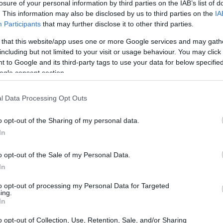
losure of your personal information by third parties on the IAB’s list of
. This information may also be disclosed by us to third parties on the
IA
Participants
that may further disclose it to other third parties.
 that this website/app uses one or more Google services and may gath
including but not limited to your visit or usage behaviour. You may click 
 to Google and its third-party tags to use your data for below specifi
ogle consent section.
l Data Processing Opt Outs
o opt-out of the Sharing of my personal data.
In
o opt-out of the Sale of my Personal Data.
tical Role
In
to opt-out of processing my Personal Data for Targeted
prevista per il
2 ottobre
e segnerà un momento
ing.
In
ligan
, già noto per il suo lavoro in
Dimension
para a prendere le redini della narrazione. Questo
o opt-out of Collection, Use, Retention, Sale, and/or Sharing