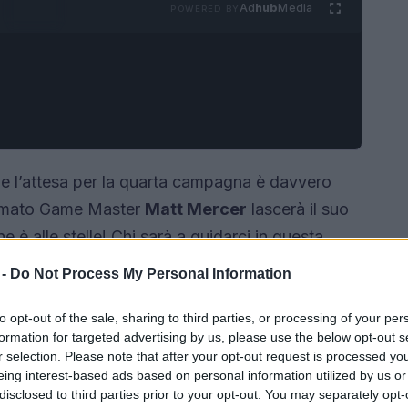
Ad
hub
Media
POWERED BY
 e l’attesa per la quarta campagna è davvero
o amato Game Master
Matt Mercer
lascerà il suo
e è alle stelle! Chi sarà a guidarci in questa
lligan
, noto per le sue straordinarie doti di
 -
Do Not Process My Personal Information
ifica questo cambiamento per i fan della serie e
ovo capitolo? Scopriamolo insieme!
to opt-out of the sale, sharing to third parties, or processing of your per
formation for targeted advertising by us, please use the below opt-out s
r selection. Please note that after your opt-out request is processed y
eing interest-based ads based on personal information utilized by us or
disclosed to third parties prior to your opt-out. You may separately opt-