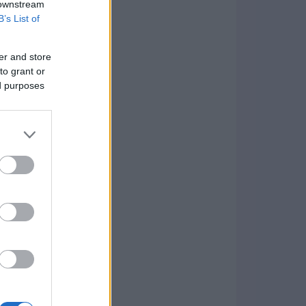
 downstream
B’s List of
er and store
to grant or
ed purposes