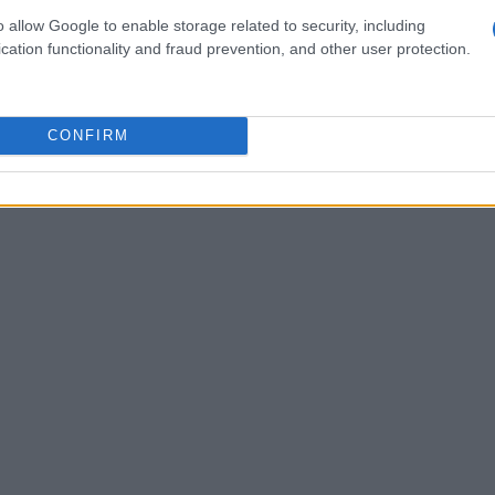
dettagli specifici su trama e ambientazione
o allow Google to enable storage related to security, including
risha Ray
, Creative Director di Critical Role, ha
cation functionality and fraud prevention, and other user protection.
 solo un nuovo capitolo, ma un intero libro
. I fan possono aspettarsi nuove leggende da
CONFIRM
erritorio inesplorato. Che ne pensi? Quali