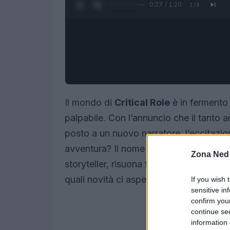
0:28 / 1:20
1
/
4
Il mondo di
Critical Role
è in fermento
palpabile. Con l’annuncio che il tant
posto a un nuovo narratore, l’eccitazion
avventura? Il nome di
Brennan Lee Mu
Zona Ned
storyteller, risuona forte. Ma cosa sign
quali novità ci aspettano in questo nu
If you wish 
sensitive in
confirm you
continue se
information 