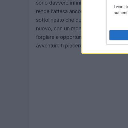
sono davvero infinite. La mancanza di 
I want t
rende l’attesa ancora più intrigante.
Ma
authenti
sottolineato che questa campagna non è
nuovo, con un mondo e un tono freschi
forgiare e opportunità di esplorare un t
avventure ti piacerebbe vivere?