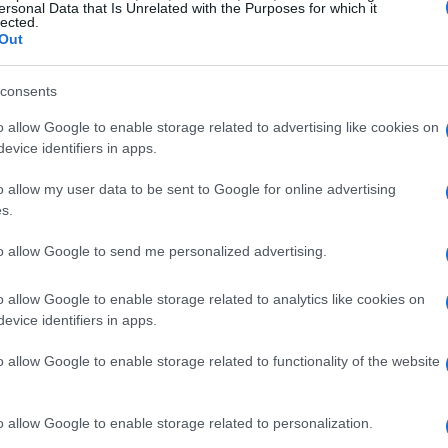
ersonal Data that Is Unrelated with the Purposes for which it
lected.
 per il franchise, che ha già visto saghe iconiche
Out
e
Bells Hells
. La notizia ha suscitato
ativi su come Mulligan interpreterà il suo nuovo
consents
o allow Google to enable storage related to advertising like cookies on
evice identifiers in apps.
e di Critical Role, ha affermato che Mulligan è il
o allow my user data to be sent to Google for online advertising
nità verso nuove avventure. Con la sua passione
s.
ione, l’arrivo di Mulligan promette di arricchire
to allow Google to send me personalized advertising.
a sua capacità di intrecciare umorismo, dramma e
e storie così coinvolgenti. Non ti stai già
o allow Google to enable storage related to analytics like cookies on
 in questa nuova avventura?
evice identifiers in apps.
o allow Google to enable storage related to functionality of the website
mpagna 4
o allow Google to enable storage related to personalization.
ter, le possibilità per la trama e i personaggi