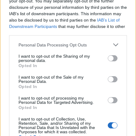
your opt-out. You may separately opt-out of the further
disclosure of your personal information by third parties on the
IAB’s list of downstream participants. This information may
also be disclosed by us to third parties on the
IAB’s List of
Downstream Participants
that may further disclose it to other
third parties.
Please note that this website/app uses one or more Google
Personal Data Processing Opt Outs
services and may gather and store information including but
not limited to your visit or usage behaviour. You may click to
I want to opt-out of the Sharing of my
personal data.
grant or deny consent to Google and its third-party tags to
Opted In
use your data for below specified purposes in below Google
consent section.
I want to opt-out of the Sale of my
Personal Data.
Continua a leggere
Opted In
I want to opt-out of processing my
Personal Data for Targeted Advertising.
NERD NEWS
Opted In
I want to opt-out of Collection, Use,
Retention, Sale, and/or Sharing of my
Personal Data that Is Unrelated with the
Purposes for which it was collected.