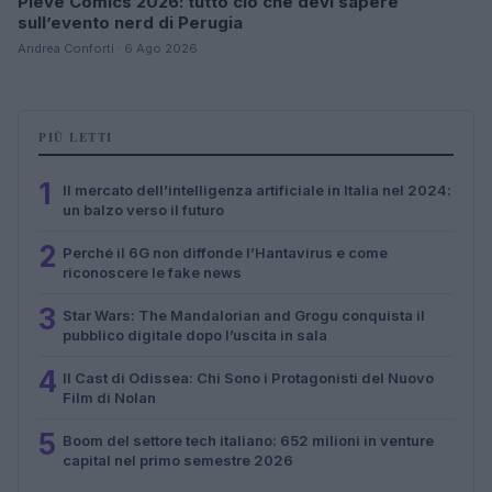
Pieve Comics 2026: tutto ciò che devi sapere
sull’evento nerd di Perugia
Andrea Conforti · 6 Ago 2026
PIÙ LETTI
1
Il mercato dell’intelligenza artificiale in Italia nel 2024:
un balzo verso il futuro
2
Perché il 6G non diffonde l’Hantavirus e come
riconoscere le fake news
3
Star Wars: The Mandalorian and Grogu conquista il
pubblico digitale dopo l’uscita in sala
4
Il Cast di Odissea: Chi Sono i Protagonisti del Nuovo
Film di Nolan
5
Boom del settore tech italiano: 652 milioni in venture
capital nel primo semestre 2026