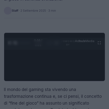
Staff
·
2 Settembre 2025
· 3 min
0:29 /
Ad
hub
Media
POWERED
1
/
4
1:21
BY
Il mondo del gaming sta vivendo una
trasformazione continua e, se ci pensi, il concetto
di “fine del gioco” ha assunto un significato