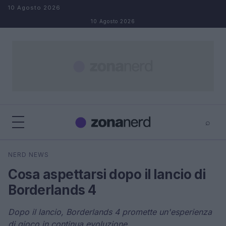
Salta al contenuto
10 Agosto 2026
10 Agosto 2026
⌕
×
⌕
NERD NEWS
Cerca
Cosa aspettarsi dopo il lancio di
Borderlands 4
Dopo il lancio, Borderlands 4 promette un'esperienza
di gioco in continua evoluzione.