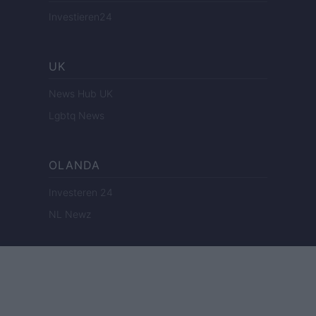
Investieren24
UK
News Hub UK
Lgbtq News
OLANDA
Investeren 24
NL Newz