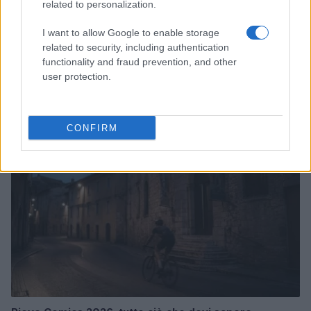
related to personalization.
I want to allow Google to enable storage
related to security, including authentication
Scopri i parchi a tema più spettacolari per geek e non
functionality and fraud prevention, and other
solo
user protection.
Andrea Conforti · 9 Ago 2026
NERD NEWS
CONFIRM