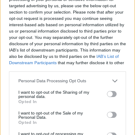
preparazione, come un gioco di parole, pronto
targeted advertising by us, please use the below opt-out
section to confirm your selection. Please note that after your
all’uso. Evita gli errori comuni: non programmare
opt-out request is processed you may continue seeing
ogni minuto della giornata, non introdurre troppe
interest-based ads based on personal information utilized by
novità contemporaneamente, non ignorare i livelli
us or personal information disclosed to third parties prior to
your opt-out. You may separately opt-out of the further
di energia e non fare dello schermo il ripiego
disclosure of your personal information by third parties on the
automatico. Con una
rotazione
semplice,
IAB’s list of downstream participants. This information may
attenzione all’energia e scelta di giochi a bassa
also be disclosed by us to third parties on the
IAB’s List of
Downstream Participants
that may further disclose it to other
preparazione, le giornate diventano più gestibili e i
third parties.
bambini restano attivi e felici.
Please note that this website/app uses one or more Google
Personal Data Processing Opt Outs
services and may gather and store information including but
not limited to your visit or usage behaviour. You may click to
I want to opt-out of the Sharing of my
personal data.
AUTORE
grant or deny consent to Google and its third-party tags to
Opted In
Francesca Lombardi
use your data for below specified purposes in below Google
consent section.
Francesca Lombardi, fiorentina, prese appunti
I want to opt-out of the Sale of my
Personal Data.
tecnici dal primo box di un circuito toscano e
Opted In
da allora firma approfondimenti sui motori. In
redazione sostiene un approccio metodico
I want to opt-out of processing my