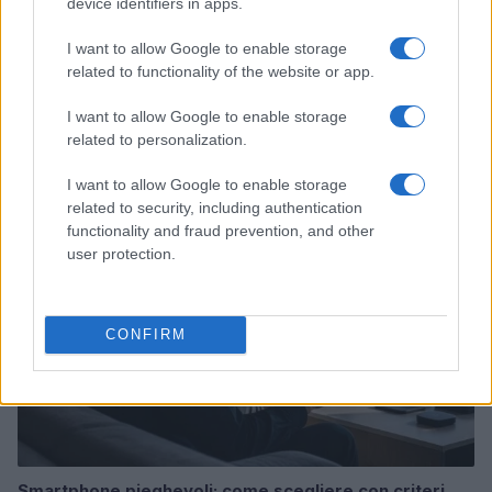
device identifiers in apps.
I want to allow Google to enable storage
related to functionality of the website or app.
I want to allow Google to enable storage
Continua a leggere
related to personalization.
I want to allow Google to enable storage
SHOPPING NERD
related to security, including authentication
functionality and fraud prevention, and other
user protection.
CONFIRM
Smartphone pieghevoli: come scegliere con criteri