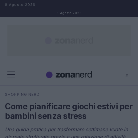
Salta al contenuto
8 Agosto 2026
8 Agosto 2026
⌕
×
⌕
SHOPPING NERD
Cerca
Come pianificare giochi estivi per
bambini senza stress
Una guida pratica per trasformare settimane vuote in
giornate strutturate grazie a una rotazione di attività