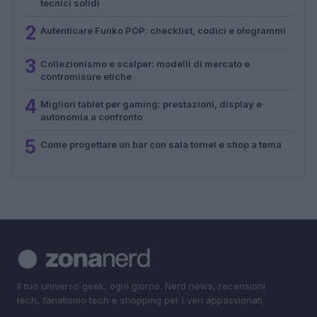
tecnici solidi
2
Autenticare Funko POP: checklist, codici e ologrammi
3
Collezionismo e scalper: modelli di mercato e
contromisure etiche
4
Migliori tablet per gaming: prestazioni, display e
autonomia a confronto
5
Come progettare un bar con sala tornei e shop a tema
Il tuo universo geek, ogni giorno. Nerd news, recensioni
tech, fanatismo tech e shopping per i veri appassionati.