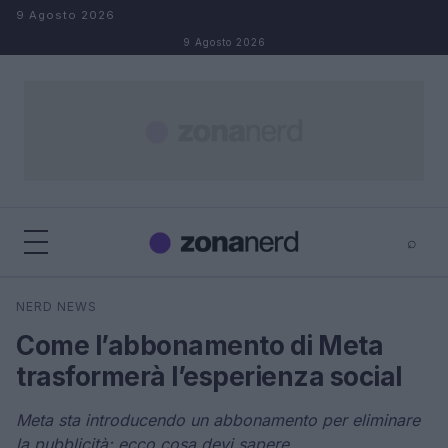
Salta al contenuto
9 Agosto 2026
9 Agosto 2026
⌕
×
⌕
NERD NEWS
Cerca
Come l’abbonamento di Meta
trasformerà l’esperienza social
Meta sta introducendo un abbonamento per eliminare
la pubblicità: ecco cosa devi sapere.