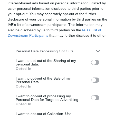
interest-based ads based on personal information utilized by
us or personal information disclosed to third parties prior to
your opt-out. You may separately opt-out of the further
disclosure of your personal information by third parties on the
IAB’s list of downstream participants. This information may
also be disclosed by us to third parties on the
IAB’s List of
Downstream Participants
that may further disclose it to other
third parties.
Please note that this website/app uses one or more Google
Personal Data Processing Opt Outs
services and may gather and store information including but
not limited to your visit or usage behaviour. You may click to
I want to opt-out of the Sharing of my
personal data.
grant or deny consent to Google and its third-party tags to
Opted In
Pieve Comics 2026: tutto ciò che devi sapere
use your data for below specified purposes in below Google
sull’evento nerd di Perugia
consent section.
I want to opt-out of the Sale of my
Andrea Conforti · 6 Ago 2026
Personal Data.
Opted In
NERD NEWS
I want to opt-out of processing my
Personal Data for Targeted Advertising.
Opted In
I want to opt-out of Collection, Use,