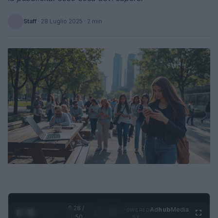
Staff
·
28 Luglio 2025
· 2 min
0:28 /
Ad
hub
Media
POWERED
1
/
4
1:50
BY