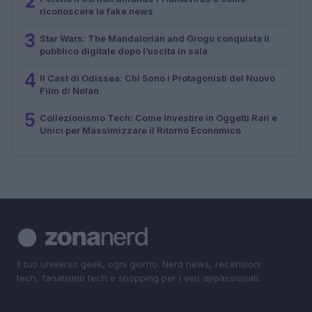
2
riconoscere le fake news
3
Star Wars: The Mandalorian and Grogu conquista il
pubblico digitale dopo l’uscita in sala
4
Il Cast di Odissea: Chi Sono i Protagonisti del Nuovo
Film di Nolan
5
Collezionismo Tech: Come Investire in Oggetti Rari e
Unici per Massimizzare il Ritorno Economico
Il tuo universo geek, ogni giorno. Nerd news, recensioni
tech, fanatismo tech e shopping per i veri appassionati.