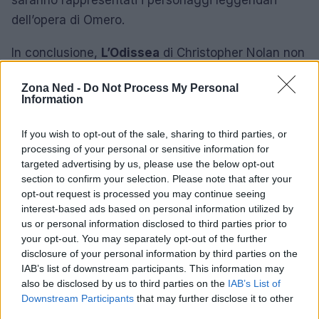
dell’opera di Omero.
In conclusione,
L’Odissea
di Christopher Nolan non
è solo un film da aspettare, ma un evento che
Zona Ned -
Do Not Process My Personal
promette di ridefinire l’epica cinematografica. Con
Information
l’uso di tecnologie innovative e un cast stellare, ci
aspettiamo un’interpretazione che sarà tanto
If you wish to opt-out of the sale, sharing to third parties, or
processing of your personal or sensitive information for
visivamente sbalorditiva quanto narrativamente
targeted advertising by us, please use the below opt-out
coinvolgente. Non resta che attendere con
section to confirm your selection. Please note that after your
trepidazione l’uscita, che si preannuncia come uno
opt-out request is processed you may continue seeing
interest-based ads based on personal information utilized by
dei momenti più significativi del cinema
us or personal information disclosed to third parties prior to
contemporaneo.
your opt-out. You may separately opt-out of the further
disclosure of your personal information by third parties on the
IAB’s list of downstream participants. This information may
also be disclosed by us to third parties on the
IAB’s List of
AUTORE
Downstream Participants
that may further disclose it to other
Staff
third parties.