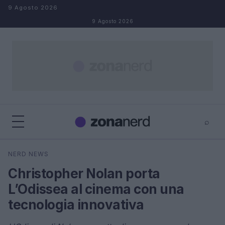
Salta al contenuto
9 Agosto 2026
9 Agosto 2026
⌕
×
⌕
NERD NEWS
Cerca
Christopher Nolan porta
L’Odissea al cinema con una
tecnologia innovativa