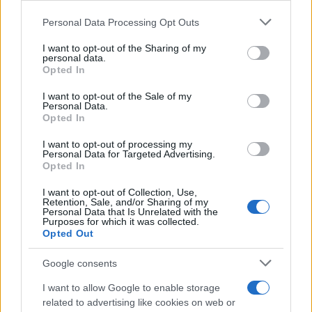
Please note that this website/app uses one or more Google
Personal Data Processing Opt Outs
services and may gather and store information including but
not limited to your visit or usage behaviour. You may click to
I want to opt-out of the Sharing of my
personal data.
grant or deny consent to Google and its third-party tags to
Opted In
use your data for below specified purposes in below Google
consent section.
I want to opt-out of the Sale of my
Personal Data.
Opted In
I want to opt-out of processing my
Personal Data for Targeted Advertising.
Opted In
I want to opt-out of Collection, Use,
Retention, Sale, and/or Sharing of my
Personal Data that Is Unrelated with the
Purposes for which it was collected.
Opted Out
Google consents
I want to allow Google to enable storage
related to advertising like cookies on web or