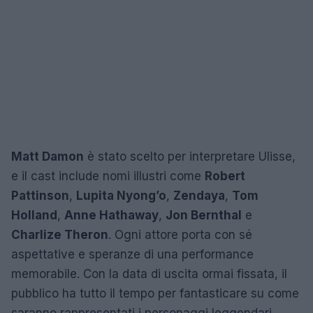
Matt Damon
è stato scelto per interpretare Ulisse,
e il cast include nomi illustri come
Robert
Pattinson
,
Lupita Nyong’o
,
Zendaya
,
Tom
Holland
,
Anne Hathaway
,
Jon Bernthal
e
Charlize Theron
. Ogni attore porta con sé
aspettative e speranze di una performance
memorabile. Con la data di uscita ormai fissata, il
pubblico ha tutto il tempo per fantasticare su come
saranno rappresentati i personaggi leggendari