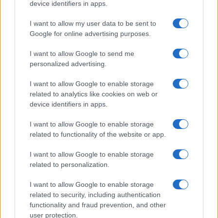
device identifiers in apps.
Continua a leggere
I want to allow my user data to be sent to
Google for online advertising purposes.
NERD NEWS
I want to allow Google to send me
personalized advertising.
I want to allow Google to enable storage
related to analytics like cookies on web or
device identifiers in apps.
I want to allow Google to enable storage
related to functionality of the website or app.
I want to allow Google to enable storage
related to personalization.
I want to allow Google to enable storage
Pieve Comics 2026: tutto ciò che devi sapere
related to security, including authentication
sull’evento nerd di Perugia
functionality and fraud prevention, and other
Andrea Conforti · 6 Ago 2026
user protection.