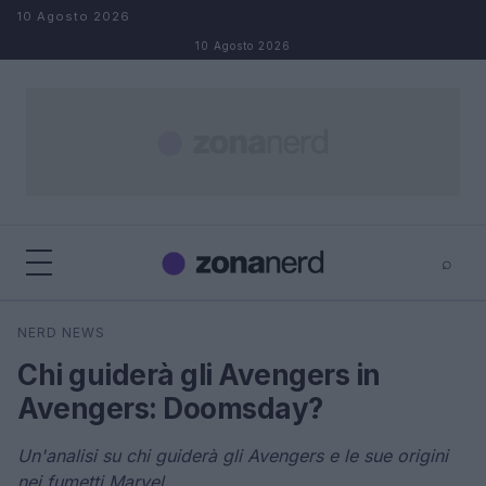
Salta al contenuto
10 Agosto 2026
10 Agosto 2026
⌕
×
⌕
NERD NEWS
Cerca
Chi guiderà gli Avengers in
Avengers: Doomsday?
Un'analisi su chi guiderà gli Avengers e le sue origini
nei fumetti Marvel.