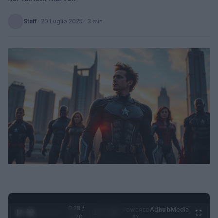
Staff
·
20 Luglio 2025
· 3 min
0:29 /
Ad
hub
Media
POWERED
1
/
4
1:20
BY