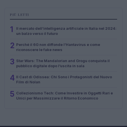
PIÙ LETTI
1
Il mercato dell’intelligenza artificiale in Italia nel 2024:
un balzo verso il futuro
2
Perché il 6G non diffonde l’Hantavirus e come
riconoscere le fake news
3
Star Wars: The Mandalorian and Grogu conquista il
pubblico digitale dopo l’uscita in sala
4
Il Cast di Odissea: Chi Sono i Protagonisti del Nuovo
Film di Nolan
5
Collezionismo Tech: Come Investire in Oggetti Rari e
Unici per Massimizzare il Ritorno Economico