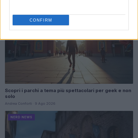
NERD NEWS
CONFIRM
Scopri i parchi a tema più spettacolari per geek e non
solo
Andrea Conforti · 9 Ago 2026
NERD NEWS