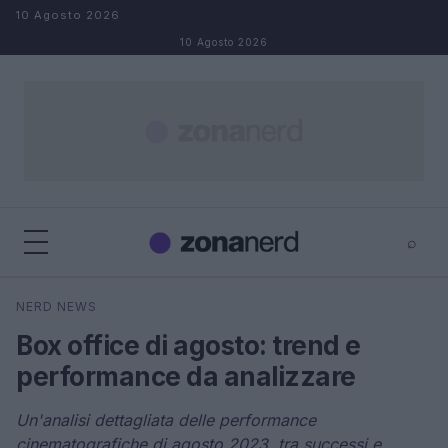
Salta al contenuto
10 Agosto 2026
10 Agosto 2026
⌕
×
⌕
NERD NEWS
Cerca
Box office di agosto: trend e
performance da analizzare
Un'analisi dettagliata delle performance
cinematografiche di agosto 2023, tra successi e