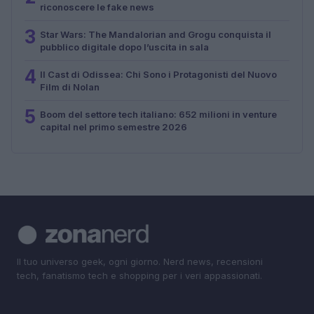
riconoscere le fake news
3
Star Wars: The Mandalorian and Grogu conquista il
pubblico digitale dopo l’uscita in sala
4
Il Cast di Odissea: Chi Sono i Protagonisti del Nuovo
Film di Nolan
5
Boom del settore tech italiano: 652 milioni in venture
capital nel primo semestre 2026
Il tuo universo geek, ogni giorno. Nerd news, recensioni
tech, fanatismo tech e shopping per i veri appassionati.