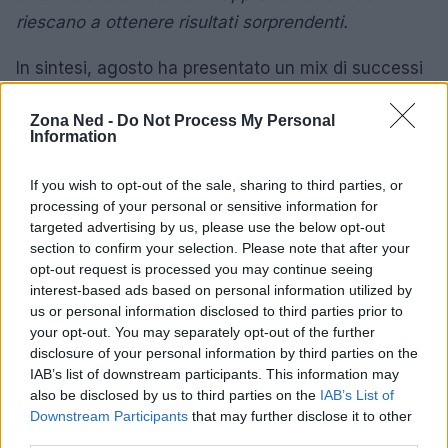
riescano a ottenere risultati sorprendenti.
In sintesi, agosto ha presentato un mix di successi
e delusioni al box office. Mentre alcuni film hanno
Zona Ned -
Do Not Process My Personal
registrato buone performance, altri hanno
Information
evidenziato la necessità di rinnovare le strategie di
marketing e di distribuzione. Utilizzando un
If you wish to opt-out of the sale, sharing to third parties, or
approccio basato sui dati, le case di produzione
processing of your personal or sensitive information for
targeted advertising by us, please use the below opt-out
possono affinare le loro strategie per attrarre un
section to confirm your selection. Please note that after your
pubblico sempre più esigente e competitivo.
Tu
opt-out request is processed you may continue seeing
cosa ne pensi? È il momento di innovare o di
interest-based ads based on personal information utilized by
us or personal information disclosed to third parties prior to
rimanere fedeli ai classici?
your opt-out. You may separately opt-out of the further
disclosure of your personal information by third parties on the
IAB’s list of downstream participants. This information may
also be disclosed by us to third parties on the
IAB’s List of
AUTORE
Downstream Participants
that may further disclose it to other
Staff
third parties.