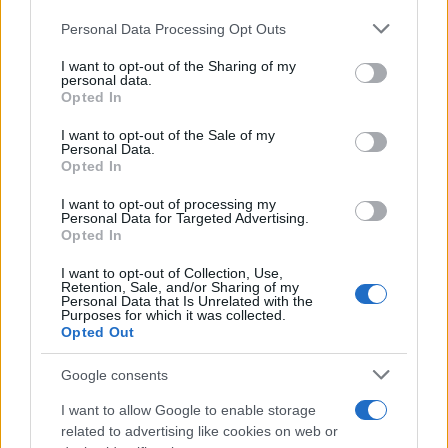
Please note that this website/app uses one or more Google
Personal Data Processing Opt Outs
services and may gather and store information including but
not limited to your visit or usage behaviour. You may click to
I want to opt-out of the Sharing of my
personal data.
grant or deny consent to Google and its third-party tags to
Opted In
use your data for below specified purposes in below Google
consent section.
I want to opt-out of the Sale of my
Personal Data.
Opted In
I want to opt-out of processing my
Personal Data for Targeted Advertising.
Opted In
I want to opt-out of Collection, Use,
Retention, Sale, and/or Sharing of my
Personal Data that Is Unrelated with the
Purposes for which it was collected.
Opted Out
Google consents
I want to allow Google to enable storage
related to advertising like cookies on web or