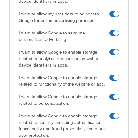
device identifiers in apps.
Continua a leggere
I want to allow my user data to be sent to
Google for online advertising purposes.
NERD NEWS
I want to allow Google to send me
personalized advertising.
I want to allow Google to enable storage
related to analytics like cookies on web or
device identifiers in apps.
I want to allow Google to enable storage
related to functionality of the website or app.
I want to allow Google to enable storage
related to personalization.
12 libri fantasy imperdibili per viaggiare in mondi
I want to allow Google to enable storage
straordinari
related to security, including authentication
functionality and fraud prevention, and other
Francesca Lombardi · 10 Ago 2026
user protection.