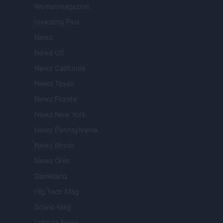
Womanmagazine
Investing Plus
Newz
Newz US
Newz California
Newz Texas
Newz Florida
Newz New York
Newz Pennsylvania
Newz Illinois
Newz Ohio
Gameland
Hig Tech Mag
Scoop Mag
Lgbtqia News