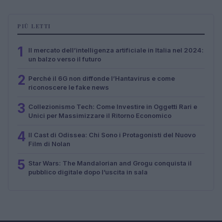
PIÙ LETTI
1
Il mercato dell’intelligenza artificiale in Italia nel 2024:
un balzo verso il futuro
2
Perché il 6G non diffonde l’Hantavirus e come
riconoscere le fake news
3
Collezionismo Tech: Come Investire in Oggetti Rari e
Unici per Massimizzare il Ritorno Economico
4
Il Cast di Odissea: Chi Sono i Protagonisti del Nuovo
Film di Nolan
5
Star Wars: The Mandalorian and Grogu conquista il
pubblico digitale dopo l’uscita in sala