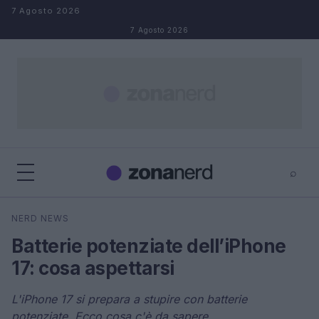
Salta al contenuto
7 Agosto 2026
7 Agosto 2026
⌕
×
⌕
NERD NEWS
Cerca
Batterie potenziate dell’iPhone
17: cosa aspettarsi
L'iPhone 17 si prepara a stupire con batterie
potenziate. Ecco cosa c'è da sapere.