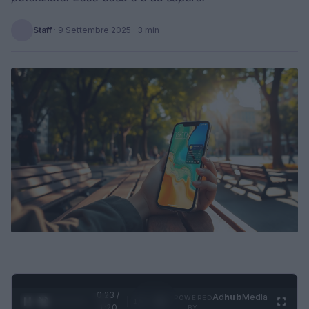
Staff
·
9 Settembre 2025
· 3 min
0:24 /
Ad
hub
Media
POWERED
1
/
4
1:20
BY