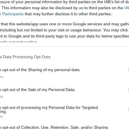
losure of your personal information by third parties on the IAB’s list of
. This information may also be disclosed by us to third parties on the
IA
Participants
that may further disclose it to other third parties.
 that this website/app uses one or more Google services and may gath
including but not limited to your visit or usage behaviour. You may click 
 to Google and its third-party tags to use your data for below specifi
ogle consent section.
l Data Processing Opt Outs
o opt-out of the Sharing of my personal data.
In
o opt-out of the Sale of my Personal Data.
dell’arte contemporanea
In
ù di una semplice scultura; è un simbolo della
to opt-out of processing my Personal Data for Targeted
ing.
ossa influenzare e riflettere le tendenze sociali.
In
nito con colori vivaci, questo straordinario cane
o opt-out of Collection, Use, Retention, Sale, and/or Sharing