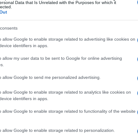
milioni di persone. La sua forma giocosa e il suo
ersonal Data that Is Unrelated with the Purposes for which it
lected.
oggetto ricorrente in musei e gallerie, ma anche
Out
numerose occasioni. Ti sei mai chiesto perché
consents
e un fascino così potente?
o allow Google to enable storage related to advertising like cookies on
visivo; rappresenta una vera e propria
evice identifiers in apps.
ano una storia interessante:
le opere di Koons,
o allow my user data to be sent to Google for online advertising
imostrato di avere un impatto significativo sul
s.
are la percezione del design moderno. Con valori
to allow Google to send me personalized advertising.
sferiche, l’arte di Koons non è solo ammirata, ma
mento. Non è affascinante come l’arte possa
o allow Google to enable storage related to analytics like cookies on
evice identifiers in apps.
ca?
o allow Google to enable storage related to functionality of the website
design: la collaborazione con
o allow Google to enable storage related to personalization.