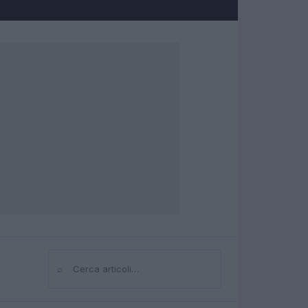
⌕
Cerca