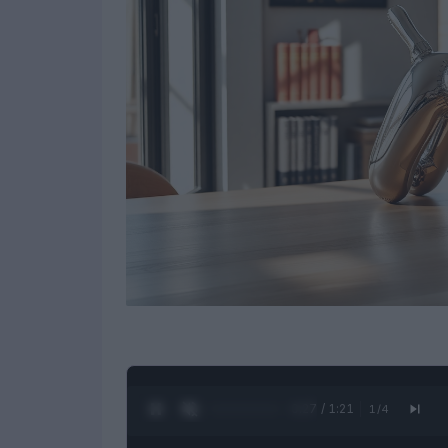
0:28 / 1:21
1
/
4