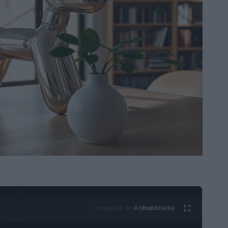
Ad
hub
Media
POWERED BY