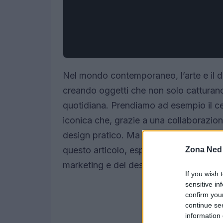
Nel mondo contemporaneo, l’arte e il de
creando oggetti che non solo catturano
quotidiana. Prendiamo ad esempio il c
iconica che, grazie a una collaborazio
design pratico. Ma come è avvenuto que
questo articolo, esploreremo le implic
Zona Ned
marketing e del design moderno, scopre
If you wish 
sensitive in
confirm you
continue se
information 