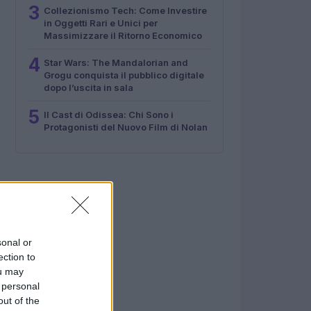
3
Collezionismo Tech: Come Investire
in Oggetti Rari e Unici per
Massimizzare il Ritorno Economico
4
Star Wars: The Mandalorian and
Grogu conquista il pubblico digitale
dopo l’uscita in sala
5
Il Cast di Odissea: Chi Sono i
Protagonisti del Nuovo Film di Nolan
sonal or
ection to
ou may
 personal
out of the