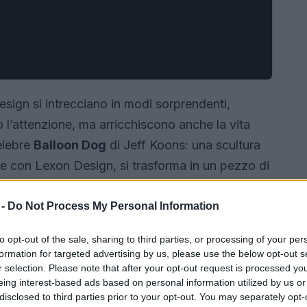
sign si intrecciano in modi sorprendenti,
 l’attenzione, ma arricchiscono anche la vita
elebre
Balloon Dog
di Jeff Koons: una scultura
ne con Lexon Design, si trasforma in un pezzo di
sto passaggio dall’arte alla funzionalità? In
azioni di questo fenomeno nel contesto del
 -
Do Not Process My Personal Information
ndo insieme i segreti di questa fusione.
to opt-out of the sale, sharing to third parties, or processing of your per
formation for targeted advertising by us, please use the below opt-out s
r selection. Please note that after your opt-out request is processed y
eing interest-based ads based on personal information utilized by us or
disclosed to third parties prior to your opt-out. You may separately opt-