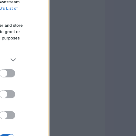
 downstream
B’s List of
er and store
to grant or
ed purposes