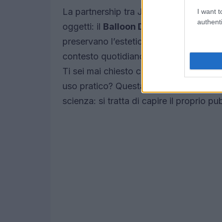
La partnership tra Jeff Koons e Lexon 
I want t
authenti
oggetti: il
Balloon Dog Speaker
e la
B
preservano l’estetica distintiva della sc
contesto quotidiano, rendendo l’arte più a
Ti sei mai chiesto come il marketing po
uso pratico? Questa strategia è un ese
scienza: si tratta di capire il proprio p