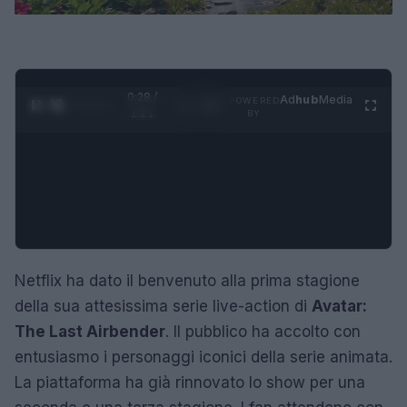
0:29 /
Ad
hub
Media
POWERED
1
/
4
1:21
BY
Netflix ha dato il benvenuto alla prima stagione
della sua attesissima serie live-action di
Avatar:
The Last Airbender
. Il pubblico ha accolto con
entusiasmo i personaggi iconici della serie animata.
La piattaforma ha già rinnovato lo show per una