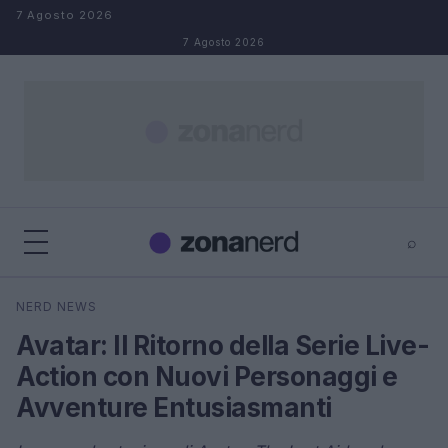
Salta al contenuto
7 Agosto 2026
7 Agosto 2026
⌕
×
⌕
NERD NEWS
Cerca
Avatar: Il Ritorno della Serie Live-
Action con Nuovi Personaggi e
Avventure Entusiasmanti