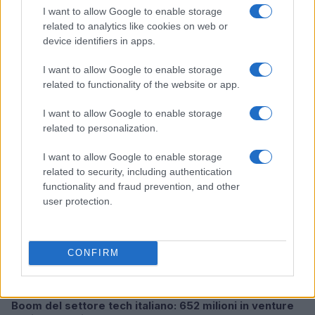
I want to allow Google to enable storage
related to analytics like cookies on web or
device identifiers in apps.
Pieve Comics 2026: tutto ciò che devi sapere
sull’evento nerd di Perugia
I want to allow Google to enable storage
Andrea Conforti · 6 Ago 2026
related to functionality of the website or app.
NERD NEWS
I want to allow Google to enable storage
related to personalization.
I want to allow Google to enable storage
related to security, including authentication
functionality and fraud prevention, and other
user protection.
CONFIRM
Boom del settore tech italiano: 652 milioni in venture