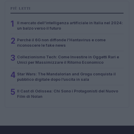
PIÙ LETTI
1
Il mercato dell’intelligenza artificiale in Italia nel 2024:
un balzo verso il futuro
2
Perché il 6G non diffonde l’Hantavirus e come
riconoscere le fake news
3
Collezionismo Tech: Come Investire in Oggetti Rari e
Unici per Massimizzare il Ritorno Economico
4
Star Wars: The Mandalorian and Grogu conquista il
pubblico digitale dopo l’uscita in sala
5
Il Cast di Odissea: Chi Sono i Protagonisti del Nuovo
Film di Nolan