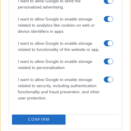
Pianificare vacanze con AI: workflow, prompt, mappe
I want to allow Google to send me
e privacy
personalized advertising.
Francesca Lombardi · 5 Ago 2026
I want to allow Google to enable storage
related to analytics like cookies on web or
device identifiers in apps.
PIÙ LETTI
I want to allow Google to enable storage
related to functionality of the website or app.
1
Toolkit OSINT per riconoscere fanatismo online ed
echo chamber
I want to allow Google to enable storage
2
related to personalization.
Guida completa all’ordine cronologico dei film e serie
Marvel
I want to allow Google to enable storage
3
Pianificare vacanze con AI: workflow, prompt, mappe e
related to security, including authentication
privacy
functionality and fraud prevention, and other
user protection.
4
Repubblica tecnologica e governance: trasparenza,
audit e accountability
5
Organizzare un torneo nerd nel locale: regolamenti,
CONFIRM
bracket, staff e streaming