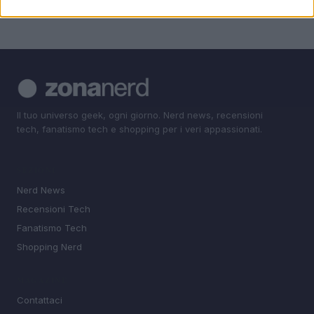
Il tuo universo geek, ogni giorno. Nerd news, recensioni
tech, fanatismo tech e shopping per i veri appassionati.
SEZIONI
Nerd News
Recensioni Tech
Fanatismo Tech
Shopping Nerd
MAGAZINE
Contattaci