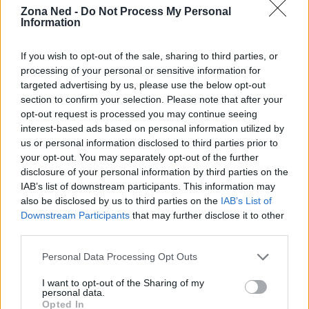
Zona Ned -
Do Not Process My Personal
Information
If you wish to opt-out of the sale, sharing to third parties, or
processing of your personal or sensitive information for
targeted advertising by us, please use the below opt-out
section to confirm your selection. Please note that after your
opt-out request is processed you may continue seeing
Toolkit OSINT per riconoscere fanatismo online ed
echo chamber
interest-based ads based on personal information utilized by
us or personal information disclosed to third parties prior to
Andrea Conforti · 6 Ago 2026
your opt-out. You may separately opt-out of the further
disclosure of your personal information by third parties on the
FANATISMO TECH
IAB’s list of downstream participants. This information may
also be disclosed by us to third parties on the
IAB’s List of
Downstream Participants
that may further disclose it to other
third parties.
Please note that this website/app uses one or more Google
Personal Data Processing Opt Outs
services and may gather and store information including but
not limited to your visit or usage behaviour. You may click to
I want to opt-out of the Sharing of my
personal data.
grant or deny consent to Google and its third-party tags to
Opted In