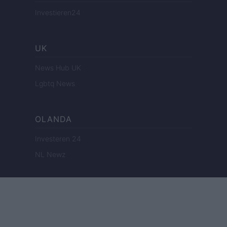
Investieren24
UK
News Hub UK
Lgbtq News
OLANDA
Investeren 24
NL Newz