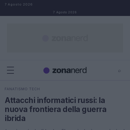
Salta al contenuto
7 Agosto 2026
7 Agosto 2026
⌕
×
⌕
FANATISMO TECH
Cerca
Attacchi informatici russi: la
nuova frontiera della guerra
ibrida