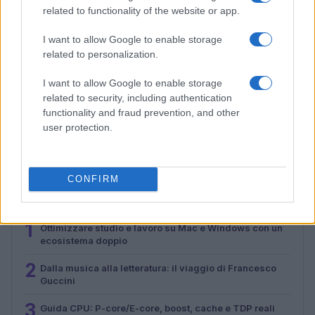
related to functionality of the website or app.
I want to allow Google to enable storage
related to personalization.
I want to allow Google to enable storage
related to security, including authentication
functionality and fraud prevention, and other
Guida CPU: P-core/E-core, boost, cache e TDP reali
user protection.
Ilaria Mauri · 7 Ago 2026
CONFIRM
PIÙ LETTI
1
Ottimizzare studio e lavoro su Mac e Windows con un
ecosistema doppio
2
Dalla musica alla letteratura: il viaggio di Francesco
Guccini
3
Guida CPU: P-core/E-core, boost, cache e TDP reali