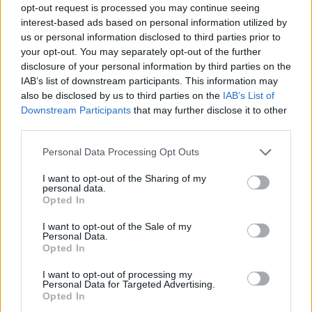
Continua a leggere
opt-out request is processed you may continue seeing
interest-based ads based on personal information utilized by
us or personal information disclosed to third parties prior to
FANATISMO TECH
your opt-out. You may separately opt-out of the further
disclosure of your personal information by third parties on the
IAB’s list of downstream participants. This information may
also be disclosed by us to third parties on the
IAB’s List of
Downstream Participants
that may further disclose it to other
third parties.
Please note that this website/app uses one or more Google
Personal Data Processing Opt Outs
services and may gather and store information including but
not limited to your visit or usage behaviour. You may click to
I want to opt-out of the Sharing of my
personal data.
grant or deny consent to Google and its third-party tags to
Opted In
use your data for below specified purposes in below Google
consent section.
I want to opt-out of the Sale of my
Ottimizzare studio e lavoro su Mac e Windows con un
Personal Data.
ecosistema doppio
Opted In
Francesca Lombardi · 7 Ago 2026
I want to opt-out of processing my
Personal Data for Targeted Advertising.
Opted In
FANATISMO TECH