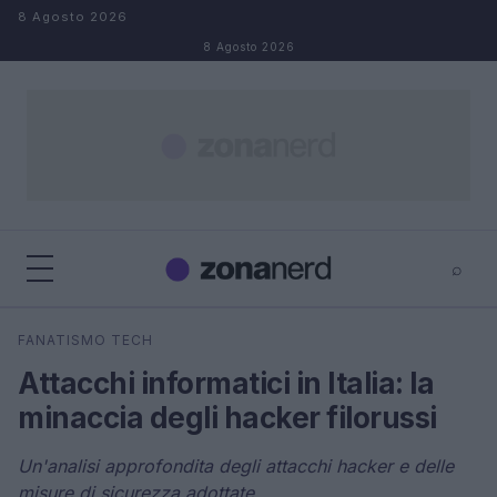
Salta al contenuto
8 Agosto 2026
8 Agosto 2026
⌕
×
⌕
FANATISMO TECH
Cerca
Attacchi informatici in Italia: la
minaccia degli hacker filorussi
Un'analisi approfondita degli attacchi hacker e delle
misure di sicurezza adottate