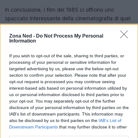
In conclusione, i film del 1985 ci offrono uno
spaccato interessante della cinematografia di quel
periodo, evidenziando come le sfide narrative e le
aspettative del pubblico siano cambiate. Questo ci
Zona Ned -
Do Not Process My Personal
Information
porta a riflettere su quanto sia fondamentale, nel
mondo del marketing e del cinema, mantenere la
If you wish to opt-out of the sale, sharing to third parties, or
coerenza e la chiarezza nella comunicazione. La
processing of your personal or sensitive information for
targeted advertising by us, please use the below opt-out
lezione qui è chiara: una storia ben raccontata è
section to confirm your selection. Please note that after your
cruciale, non solo per intrattenere, ma anche per
opt-out request is processed you may continue seeing
lasciare un’impressione duratura. E tu, quali storie
interest-based ads based on personal information utilized by
us or personal information disclosed to third parties prior to
ricordi con affetto di quel periodo?
your opt-out. You may separately opt-out of the further
disclosure of your personal information by third parties on the
IAB’s list of downstream participants. This information may
also be disclosed by us to third parties on the
IAB’s List of
AUTORE
Downstream Participants
that may further disclose it to other
Staff
third parties.