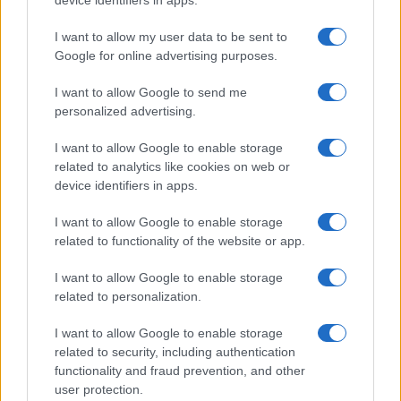
device identifiers in apps.
Continua a leggere
I want to allow my user data to be sent to
Google for online advertising purposes.
NERD NEWS
I want to allow Google to send me
personalized advertising.
I want to allow Google to enable storage
related to analytics like cookies on web or
device identifiers in apps.
I want to allow Google to enable storage
related to functionality of the website or app.
I want to allow Google to enable storage
related to personalization.
Pieve Comics 2026: tutto ciò che devi sapere
I want to allow Google to enable storage
sull’evento nerd di Perugia
related to security, including authentication
Andrea Conforti · 6 Ago 2026
functionality and fraud prevention, and other
user protection.