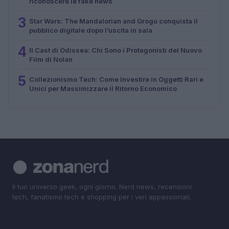
riconoscere le fake news
3
Star Wars: The Mandalorian and Grogu conquista il
pubblico digitale dopo l’uscita in sala
4
Il Cast di Odissea: Chi Sono i Protagonisti del Nuovo
Film di Nolan
5
Collezionismo Tech: Come Investire in Oggetti Rari e
Unici per Massimizzare il Ritorno Economico
Il tuo universo geek, ogni giorno. Nerd news, recensioni
tech, fanatismo tech e shopping per i veri appassionati.
SEZIONI