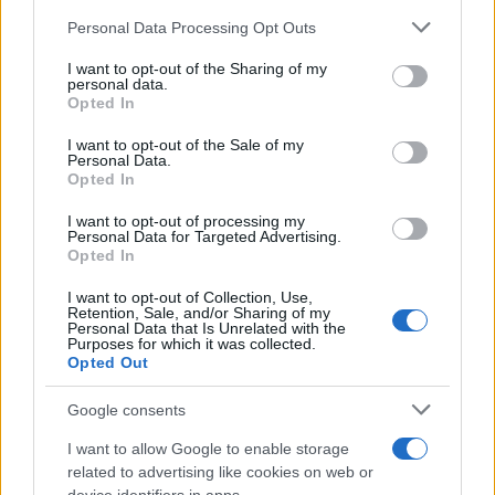
Please note that this website/app uses one or more Google
Personal Data Processing Opt Outs
services and may gather and store information including but
not limited to your visit or usage behaviour. You may click to
I want to opt-out of the Sharing of my
personal data.
grant or deny consent to Google and its third-party tags to
Opted In
use your data for below specified purposes in below Google
consent section.
I want to opt-out of the Sale of my
Personal Data.
Opted In
I want to opt-out of processing my
Personal Data for Targeted Advertising.
Opted In
I want to opt-out of Collection, Use,
Retention, Sale, and/or Sharing of my
Personal Data that Is Unrelated with the
Purposes for which it was collected.
Opted Out
Google consents
I want to allow Google to enable storage
related to advertising like cookies on web or