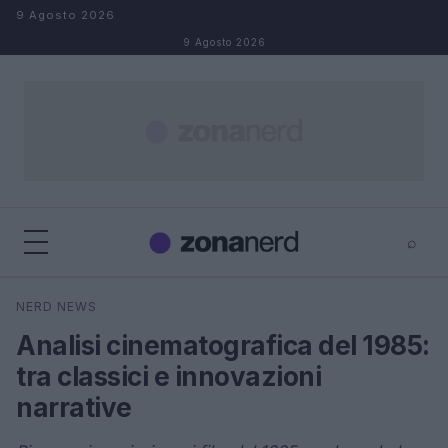
Salta al contenuto
9 Agosto 2026
9 Agosto 2026
⌕
×
⌕
NERD NEWS
Cerca
Analisi cinematografica del 1985:
tra classici e innovazioni
narrative