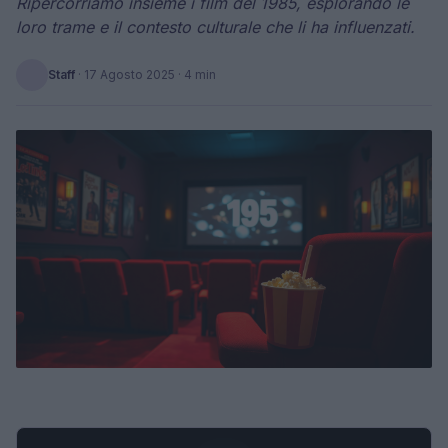
Ripercorriamo insieme i film del 1985, esplorando le
loro trame e il contesto culturale che li ha influenzati.
Staff
·
17 Agosto 2025
· 4 min