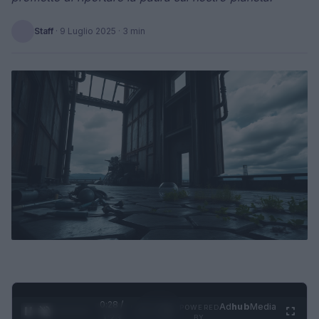
Staff
·
9 Luglio 2025
· 3 min
0:29 /
Ad
hub
Media
POWERED
1
/
4
1:23
BY