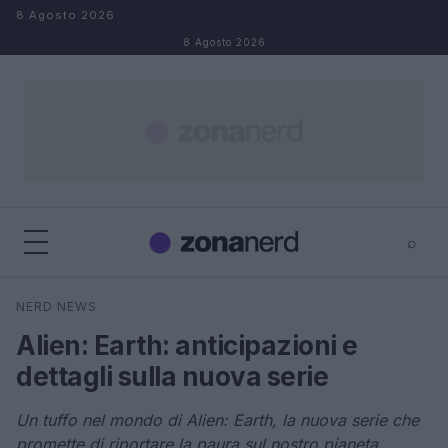
Salta al contenuto
8 Agosto 2026
8 Agosto 2026
⌕
×
⌕
NERD NEWS
Cerca
Alien: Earth: anticipazioni e
dettagli sulla nuova serie
Un tuffo nel mondo di Alien: Earth, la nuova serie che
promette di riportare la paura sul nostro pianeta.