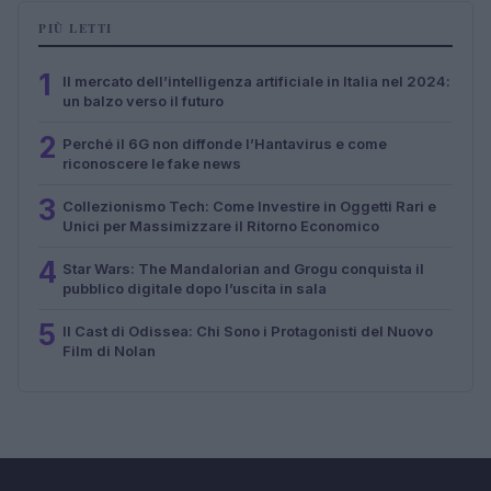
PIÙ LETTI
1
Il mercato dell’intelligenza artificiale in Italia nel 2024:
un balzo verso il futuro
2
Perché il 6G non diffonde l’Hantavirus e come
riconoscere le fake news
3
Collezionismo Tech: Come Investire in Oggetti Rari e
Unici per Massimizzare il Ritorno Economico
4
Star Wars: The Mandalorian and Grogu conquista il
pubblico digitale dopo l’uscita in sala
5
Il Cast di Odissea: Chi Sono i Protagonisti del Nuovo
Film di Nolan