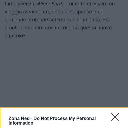
fantascienza.
Alien: Earth
promette di essere un
viaggio avvincente, ricco di suspense e di
domande profonde sul futuro dell’umanità. Sei
pronto a scoprire cosa ci riserva questo nuovo
capitolo?
Zona Ned -
Do Not Process My Personal
Information