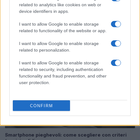
related to analytics like cookies on web or
device identifiers in apps.
I want to allow Google to enable storage
Come scegliere set alternativi ai LEGO senza rischi
related to functionality of the website or app.
Ilaria Mauri · 8 Ago 2026
I want to allow Google to enable storage
SHOPPING NERD
related to personalization.
I want to allow Google to enable storage
related to security, including authentication
functionality and fraud prevention, and other
user protection.
CONFIRM
Smartphone pieghevoli: come scegliere con criteri