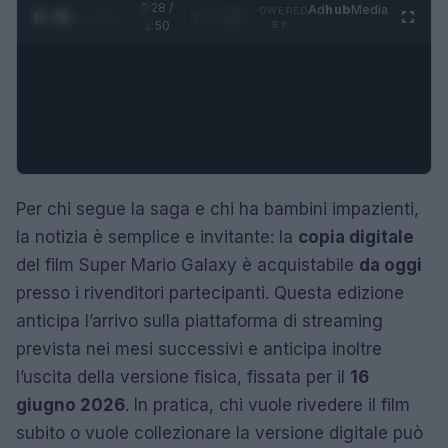
0:29 /
Ad
hub
Media
POWERED
1
/
4
1:50
BY
Per chi segue la saga e chi ha bambini impazienti,
la notizia è semplice e invitante: la
copia digitale
del film Super Mario Galaxy è acquistabile
da oggi
presso i rivenditori partecipanti. Questa edizione
anticipa l’arrivo sulla piattaforma di streaming
prevista nei mesi successivi e anticipa inoltre
l’uscita della versione fisica, fissata per il
16
giugno 2026
. In pratica, chi vuole rivedere il film
subito o vuole collezionare la versione digitale può