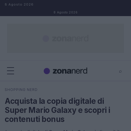
Salta al contenuto
8 Agosto 2026
8 Agosto 2026
⌕
×
⌕
SHOPPING NERD
Cerca
Acquista la copia digitale di
Super Mario Galaxy e scopri i
contenuti bonus