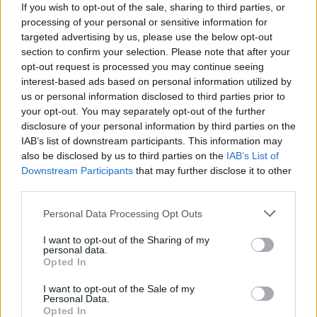
trasforma dati e clip in racconti social. Ricorda
If you wish to opt-out of the sale, sharing to third parties, or
quando annotò la rimonta al box stampa dello
processing of your personal or sensitive information for
Stadio Olimpico Grande Torino: da
targeted advertising by us, please use the below opt-out
quell'appunto nacque la sua linea editoriale,
section to confirm your selection. Please note that after your
che propugna spiegazioni visive per il tifoso
opt-out request is processed you may continue seeing
critico. Dettaglio unico: una stagione
interest-based ads based on personal information utilized by
allenatore under15 al Chieri e ciclista urbano.
us or personal information disclosed to third parties prior to
your opt-out. You may separately opt-out of the further
disclosure of your personal information by third parties on the
IAB’s list of downstream participants. This information may
also be disclosed by us to third parties on the
IAB’s List of
Downstream Participants
that may further disclose it to other
third parties.
Please note that this website/app uses one or more Google
Personal Data Processing Opt Outs
services and may gather and store information including but
not limited to your visit or usage behaviour. You may click to
I want to opt-out of the Sharing of my
personal data.
grant or deny consent to Google and its third-party tags to
Opted In
use your data for below specified purposes in below Google
consent section.
I want to opt-out of the Sale of my
Personal Data.
Opted In