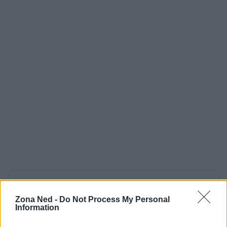
AUTORE
Andrea Conforti
Zona Ned -
Do Not Process My Personal
Information
Andrea Conforti, 46enne torinese dal look
casual e naturale, è un analista tattico che