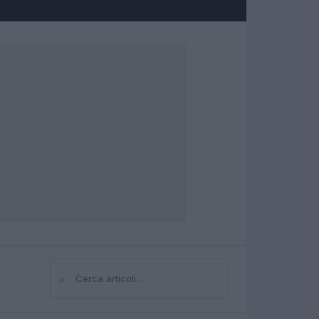
⌕
Cerca