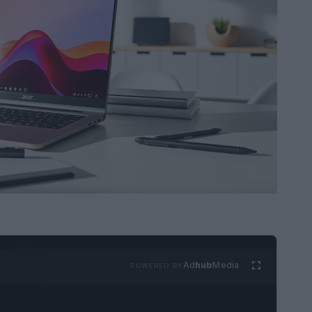
Ad
hub
Media
POWERED BY