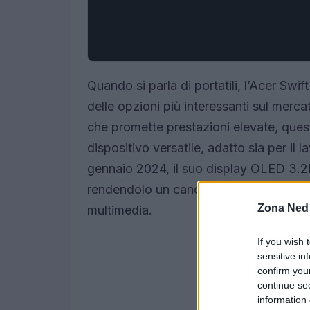
Quando si parla di portatili, l’Acer S
delle opzioni più interessanti sul mer
che promette prestazioni elevate, ques
dispositivo versatile, adatto sia per il 
gennaio 2024, il suo display OLED 3.2K
rendendolo un candidato ideale per graf
Zona Ned
multimedia.
If you wish 
sensitive in
confirm you
continue se
information 