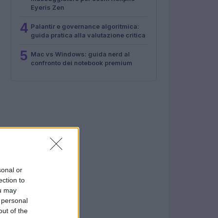
Eyeris Zen
4
Palantir e governance algoritmica:
guida pratica alla valutazione critica
5
Mac vs Windows: guida nerd al
confronto dei notebook premium
sonal or
ection to
ou may
 personal
out of the