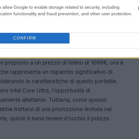
3 mm, il rapporto schermo-corpo di circa
o allow Google to enable storage related to security, including
rendendo questo portatile un vero gioiello
cation functionality and fraud prevention, and other user protection.
e
CONFIRM
6-72-52ZD è disponibile su Amazon a un prezzo
te proposto a un prezzo di listino di 1099€, ora è
 che rappresenta un risparmio significativo di
erando le caratteristiche di questo portatile,
re Intel Core Ultra, l’opportunità di
samente allettante. Tuttavia, come spesso
ebbe trattarsi di una promozione limitata nel
rte, quindi è bene tenere d’occhio il prezzo.