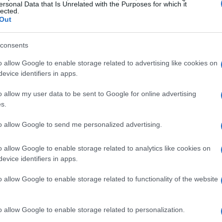
oluzione 3.2K (3200 x 2000 pixel) e un refresh
ersonal Data that Is Unrelated with the Purposes for which it
lected.
 i colori a un livello superiore, grazie a neri
Out
 sia un professionista della grafica o un
consents
à visiva è senza dubbio uno dei punti forti di
o allow Google to enable storage related to advertising like cookies on
evice identifiers in apps.
el Core Ultra
o allow my user data to be sent to Google for online advertising
s.
mo il potente processore Intel Core Ultra 5 125U,
to allow Google to send me personalized advertising.
male tra prestazioni e efficienza energetica.
RAM DDR5, che garantiscono una fluidità senza
o allow Google to enable storage related to analytics like cookies on
evice identifiers in apps.
CIe NVMe da 512GB assicura avvii fulminei e
permettendo di lavorare e giocare senza
o allow Google to enable storage related to functionality of the website
integrato Intel Graphics, che si comporta bene sia
li in alta definizione sia per un gaming leggero.
o allow Google to enable storage related to personalization.