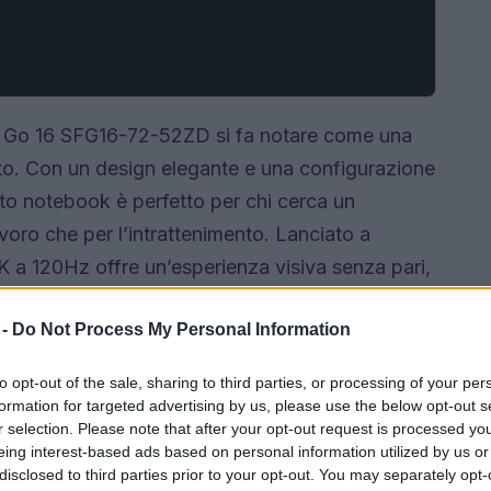
wift Go 16 SFG16-72-52ZD si fa notare come una
cato. Con un design elegante e una configurazione
to notebook è perfetto per chi cerca un
lavoro che per l’intrattenimento. Lanciato a
 a 120Hz offre un’esperienza visiva senza pari,
ici, creatori di contenuti e appassionati di
 -
Do Not Process My Personal Information
to opt-out of the sale, sharing to third parties, or processing of your per
formation for targeted advertising by us, please use the below opt-out s
r selection. Please note that after your opt-out request is processed y
eing interest-based ads based on personal information utilized by us or
disclosed to third parties prior to your opt-out. You may separately opt-