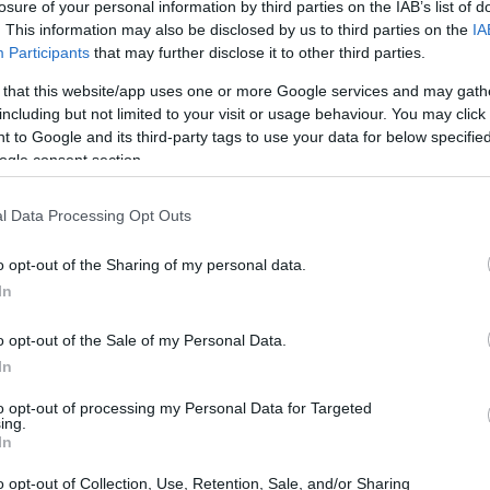
losure of your personal information by third parties on the IAB’s list of
. This information may also be disclosed by us to third parties on the
IA
Participants
that may further disclose it to other third parties.
 that this website/app uses one or more Google services and may gath
including but not limited to your visit or usage behaviour. You may click 
 to Google and its third-party tags to use your data for below specifi
ogle consent section.
l Data Processing Opt Outs
o opt-out of the Sharing of my personal data.
In
nubio perfetto
o opt-out of the Sale of my Personal Data.
In
o, grazie al suo chassis in alluminio color
erisce un aspetto elegante, ma assicura anche
to opt-out of processing my Personal Data for Targeted
ing.
 un peso di appena 1.6 kg, è incredibilmente
In
movimento. Ma è il display il vero protagonista:
o opt-out of Collection, Use, Retention, Sale, and/or Sharing