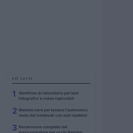
PIÙ LETTI
1
Workflow di laboratorio per test
fotografici e video replicabili
2
Metodo nerd per testare l’autonomia
reale del notebook con dati ripetibili
3
Recensione completa del
massaggiatore per occhi Renpho