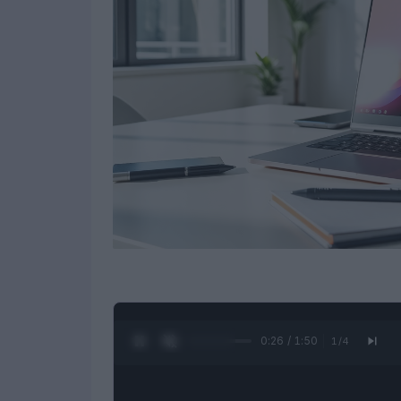
0:27 / 1:50
1
/
4