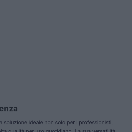
genza
soluzione ideale non solo per i professionisti,
lta qualità per uso quotidiano. La sua versatilità