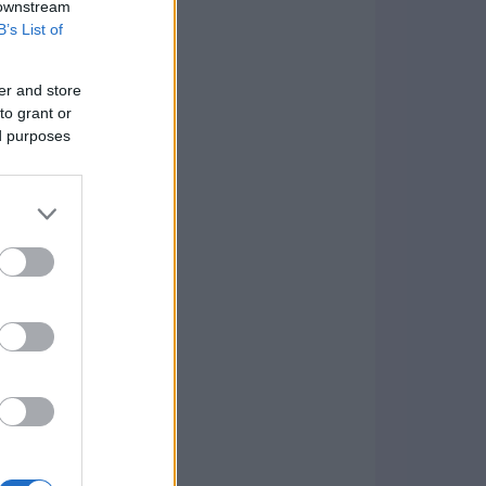
 downstream
B’s List of
er and store
to grant or
ed purposes