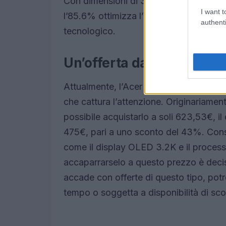
Con dimensioni di 355.6 x 243.8 x 24.
I want t
l’85.6% ottimizza l’esperienza visiva, 
authenti
tecnologico.
Un’offerta da non perder
Attualmente, l’Acer Swift Go 16 SFG1
che cattura l’attenzione. Originariamen
possibile acquistarlo a soli 623,53€, il
475€, pari a uno sconto del 43%. Consid
come il display OLED 3.2K e il processo
accaparrarselo a questo prezzo è deci
accade con offerte di questo tipo, potr
tempo o soggetta a disponibilità di sco