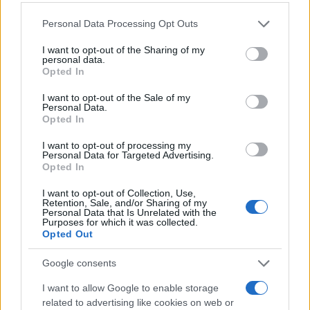
Please note that this website/app uses one or more Google
Personal Data Processing Opt Outs
services and may gather and store information including but
not limited to your visit or usage behaviour. You may click to
I want to opt-out of the Sharing of my
personal data.
grant or deny consent to Google and its third-party tags to
Opted In
use your data for below specified purposes in below Google
consent section.
I want to opt-out of the Sale of my
Personal Data.
Opted In
I want to opt-out of processing my
Personal Data for Targeted Advertising.
Opted In
I want to opt-out of Collection, Use,
Retention, Sale, and/or Sharing of my
Personal Data that Is Unrelated with the
Purposes for which it was collected.
Opted Out
Google consents
I want to allow Google to enable storage
related to advertising like cookies on web or