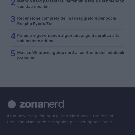
2
Metodo nerd per testare l’autonomia reale del notebook
con dati ripetibili
3
Recensione completa del massaggiatore per occhi
Renpho Eyeris Zen
4
Palantir e governance algoritmica: guida pratica alla
valutazione critica
5
Mac vs Windows: guida nerd al confronto dei notebook
premium
Il tuo universo geek, ogni giorno. Nerd news, recensioni
tech, fanatismo tech e shopping per i veri appassionati.