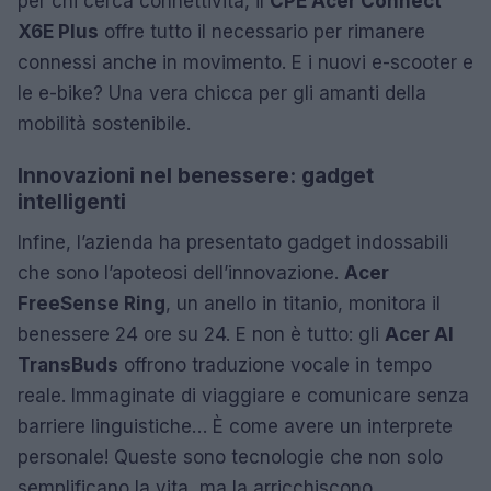
per chi cerca connettività, il
CPE Acer Connect
X6E Plus
offre tutto il necessario per rimanere
connessi anche in movimento. E i nuovi e-scooter e
le e-bike? Una vera chicca per gli amanti della
mobilità sostenibile.
Innovazioni nel benessere: gadget
intelligenti
Infine, l’azienda ha presentato gadget indossabili
che sono l’apoteosi dell’innovazione.
Acer
FreeSense Ring
, un anello in titanio, monitora il
benessere 24 ore su 24. E non è tutto: gli
Acer AI
TransBuds
offrono traduzione vocale in tempo
reale. Immaginate di viaggiare e comunicare senza
barriere linguistiche… È come avere un interprete
personale! Queste sono tecnologie che non solo
semplificano la vita, ma la arricchiscono.