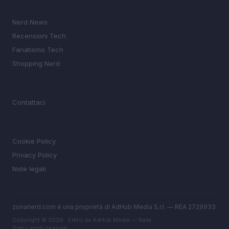
SEZIONI
Nerd News
Recensioni Tech
Fanatismo Tech
Shopping Nerd
MAGAZINE
Contattaci
LEGALE
Cookie Policy
Privacy Policy
Note legali
zonanerd.com è una proprietà di AdHub Media S.r.l. — REA 2729933
Copyright © 2026 · Edito da AdHub Media — Italia
Tutti i diritti riservati