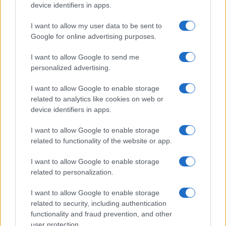
device identifiers in apps.
I want to allow my user data to be sent to
Continua a leggere
Google for online advertising purposes.
RECENSIONI TECH
I want to allow Google to send me
personalized advertising.
I want to allow Google to enable storage
related to analytics like cookies on web or
device identifiers in apps.
I want to allow Google to enable storage
related to functionality of the website or app.
I want to allow Google to enable storage
related to personalization.
I want to allow Google to enable storage
Workflow di laboratorio per test fotografici e video
related to security, including authentication
replicabili
functionality and fraud prevention, and other
Andrea Conforti · 1 Ago 2026
user protection.