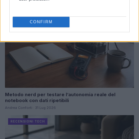
RECENSIONI TECH
CONFIRM
Metodo nerd per testare l’autonomia reale del
notebook con dati ripetibili
Andrea Conforti · 31 Lug 2026
RECENSIONI TECH