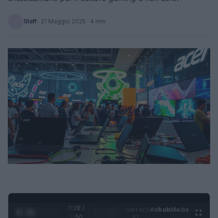
Staff
·
21 Maggio 2025
· 4 min
0:29 /
Ad
hub
Media
POWERED
1
/
4
1:50
BY