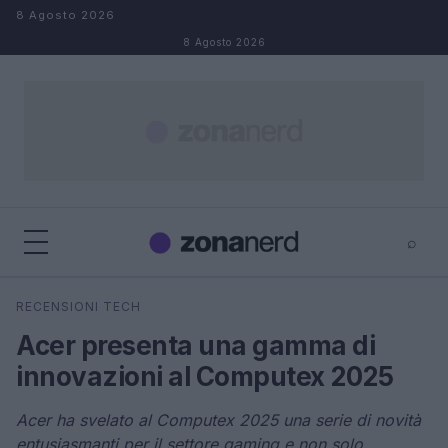
Salta al contenuto
8 Agosto 2026
8 Agosto 2026
⌕
×
⌕
RECENSIONI TECH
Cerca
Acer presenta una gamma di
innovazioni al Computex 2025
Acer ha svelato al Computex 2025 una serie di novità
entusiasmanti per il settore gaming e non solo.